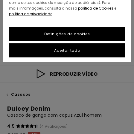
como certos cookies de medição de audiências). Para
mais informações, consulta a nossa
política de Cookies
e
política de privacidade
Definições de cookies
Aceitar tudo
REPRODUZIR VÍDEO
Casacos
Dulcey Denim
Casaco de ganga com capuz Azul homem
4.5
(4 Avaliações)