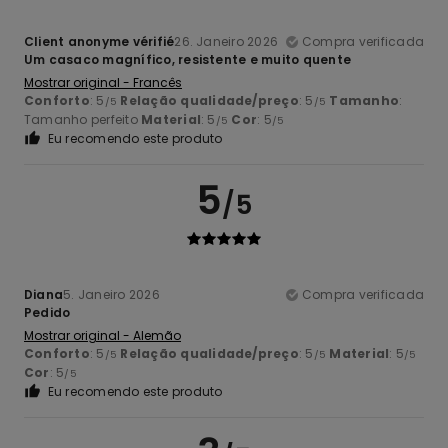
Client anonyme vérifié
26. Janeiro 2026
Compra verificada
Um casaco magnífico, resistente e muito quente
Mostrar original - Francês
Conforto
: 5
Relação qualidade/preço
: 5
Tamanho
:
/5
/5
Tamanho perfeito
Material
: 5
Cor
: 5
/5
/5
Eu recomendo este produto
5
/5
Diana
5. Janeiro 2026
Compra verificada
Pedido
Mostrar original - Alemão
Conforto
: 5
Relação qualidade/preço
: 5
Material
: 5
/5
/5
/5
Cor
: 5
/5
Eu recomendo este produto