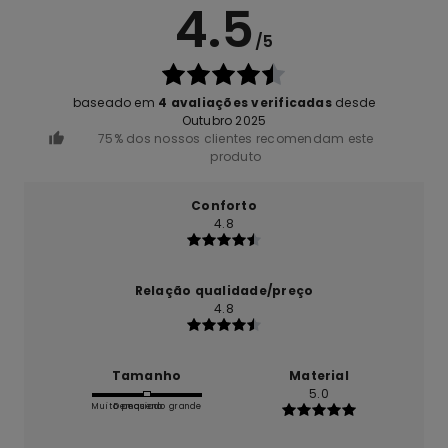
4.5
/5
baseado em
4 avaliações verificadas
desde
Outubro 2025
75% dos nossos clientes recomendam este
produto
Conforto
4.8
Relação qualidade/preço
4.8
Tamanho
Material
5.0
Muito pequeno
Demasiado grande