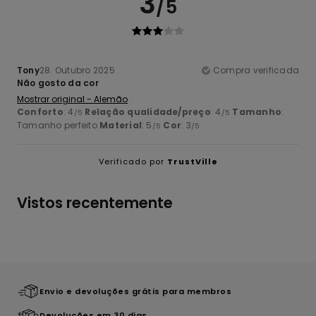
3
/5
Tony
28. Outubro 2025
Compra verificada
Não gosto da cor
Mostrar original - Alemão
Conforto
: 4
Relação qualidade/preço
: 4
Tamanho
:
/5
/5
Tamanho perfeito
Material
: 5
Cor
: 3
/5
/5
Verificado por
TrustVille
Vistos recentemente
Envio e devoluções grátis para membros
Devoluções em 30 dias