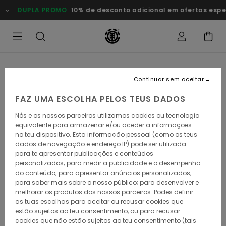
Avançar
DUPLA PROMO
10% de desconto adicional em ofertas especiai
para
a
informação
do
produto
Continuar sem aceitar
FAZ UMA ESCOLHA PELOS TEUS DADOS
Nós e os nossos parceiros utilizamos cookies ou tecnologia
equivalente para armazenar e/ou aceder a informações
no teu dispositivo. Esta informação pessoal (como os teus
dados de navegação e endereço IP) pode ser utilizada
para te apresentar publicações e conteúdos
personalizados; para medir a publicidade e o desempenho
do conteúdo; para apresentar anúncios personalizados;
para saber mais sobre o nosso público; para desenvolver e
melhorar os produtos dos nossos parceiros. Podes definir
as tuas escolhas para aceitar ou recusar cookies que
estão sujeitos ao teu consentimento, ou para recusar
cookies que não estão sujeitos ao teu consentimento (tais