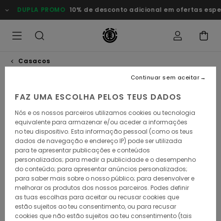
Avançar
DUPLA PROMO
10% de desconto adicional em ofertas especia
para
a
informação
do
produto
Casacos
Continuar sem aceitar
FAZ UMA ESCOLHA PELOS TEUS DADOS
Nós e os nossos parceiros utilizamos cookies ou tecnologia
equivalente para armazenar e/ou aceder a informações
no teu dispositivo. Esta informação pessoal (como os teus
dados de navegação e endereço IP) pode ser utilizada
para te apresentar publicações e conteúdos
personalizados; para medir a publicidade e o desempenho
do conteúdo; para apresentar anúncios personalizados;
para saber mais sobre o nosso público; para desenvolver e
melhorar os produtos dos nossos parceiros. Podes definir
as tuas escolhas para aceitar ou recusar cookies que
estão sujeitos ao teu consentimento, ou para recusar
cookies que não estão sujeitos ao teu consentimento (tais