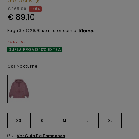
ECO-BONUS
€ 165,00
46%
€ 89,10
Paga 3 x € 29,70 sem juros com a
OFERTAS
DUPLA PROMO 10% EXTRA
Nocturne
Cor
XS
S
M
L
XL
Ver Guia De Tamanhos