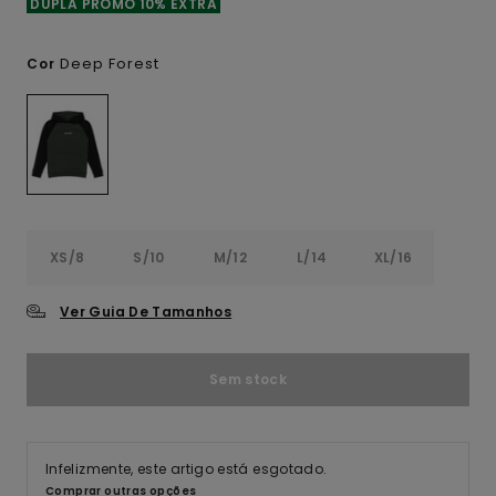
DUPLA PROMO 10% EXTRA
Deep Forest
Cor
XS/8
S/10
M/12
L/14
XL/16
Ver Guia De Tamanhos
Sem stock
Infelizmente, este artigo está esgotado.
Comprar outras opções