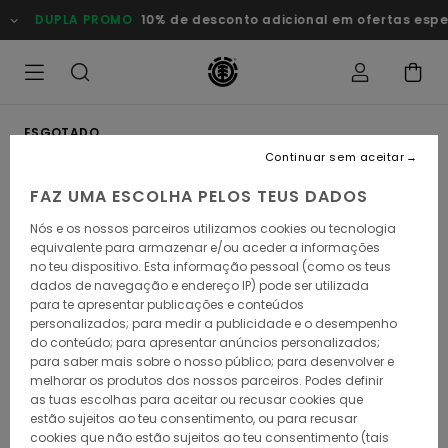
Avançar
DUPLA PROMO
10% de desconto adicional em ofertas especi
para
a
informação
do
produto
ESGOTADO
Continuar sem aceitar
FAZ UMA ESCOLHA PELOS TEUS DADOS
Nós e os nossos parceiros utilizamos cookies ou tecnologia
equivalente para armazenar e/ou aceder a informações
no teu dispositivo. Esta informação pessoal (como os teus
dados de navegação e endereço IP) pode ser utilizada
para te apresentar publicações e conteúdos
personalizados; para medir a publicidade e o desempenho
do conteúdo; para apresentar anúncios personalizados;
para saber mais sobre o nosso público; para desenvolver e
melhorar os produtos dos nossos parceiros. Podes definir
as tuas escolhas para aceitar ou recusar cookies que
estão sujeitos ao teu consentimento, ou para recusar
cookies que não estão sujeitos ao teu consentimento (tais