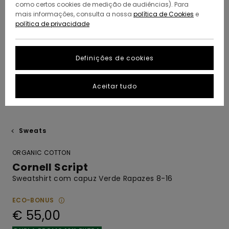
como certos cookies de medição de audiências). Para
mais informações, consulta a nossa
política de Cookies
e
política de privacidade
Definições de cookies
Aceitar tudo
Sweats
ORGANIC COTTON
Cornell Script
Sweatshirt com capuz Verde Rapazes 8-16
ECO-BONUS
€ 55,00