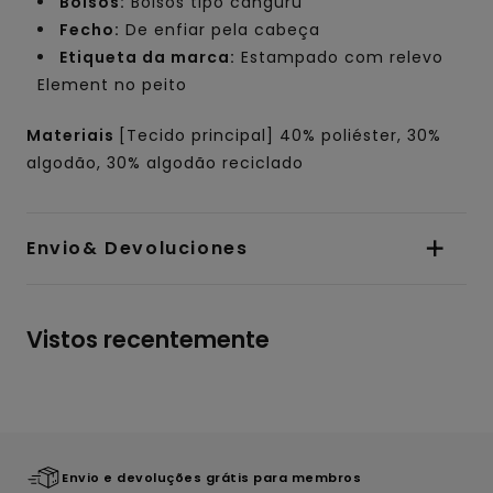
Bolsos:
Bolsos tipo canguru
Fecho:
De enfiar pela cabeça
Etiqueta da marca:
Estampado com relevo
Element no peito
Materiais
[Tecido principal] 40% poliéster, 30%
algodão, 30% algodão reciclado
Envio& Devoluciones
Vistos recentemente
Envio e devoluções grátis para membros