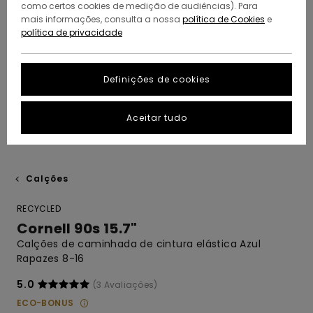
como certos cookies de medição de audiências). Para
mais informações, consulta a nossa
política de Cookies
e
política de privacidade
Definições de cookies
Aceitar tudo
Calções
RECYCLED
Cornell 90s 15.7"
Calções de caminhada de cintura elástica Azul
Rapazes 8-16
5.0
(3 Avaliações)
ECO-BONUS