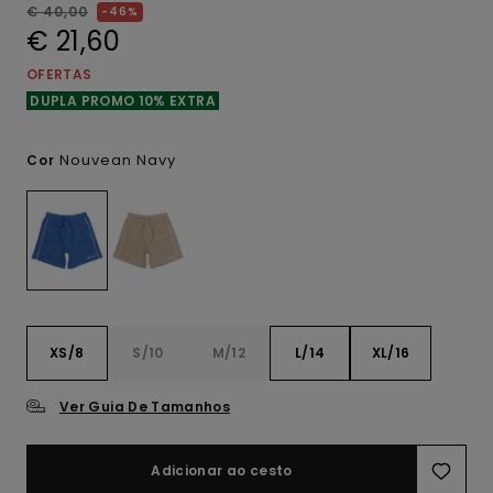
€ 40,00
46%
€ 21,60
OFERTAS
DUPLA PROMO 10% EXTRA
Nouvean Navy
Cor
XS/8
S/10
M/12
L/14
XL/16
Ver Guia De Tamanhos
Adicionar ao cesto