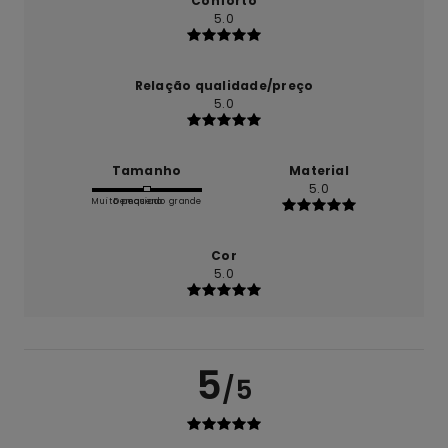
Conforto
5.0
Relação qualidade/preço
5.0
Tamanho
Material
5.0
Muito pequeno
Demasiado grande
Cor
5.0
5
/5