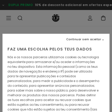
Avançar
DUPLA PROMO
10% de desconto adicional em ofertas especiai
para
a
informação
do
produto
Continuar sem aceitar
FAZ UMA ESCOLHA PELOS TEUS DADOS
Nós e os nossos parceiros utilizamos cookies ou tecnologia
equivalente para armazenar e/ou aceder a informações
no teu dispositivo. Esta informação pessoal (como os teus
dados de navegação e endereço IP) pode ser utilizada
para te apresentar publicações e conteúdos
personalizados; para medir a publicidade e o desempenho
do conteúdo; para apresentar anúncios personalizados;
para saber mais sobre o nosso público; para desenvolver e
melhorar os produtos dos nossos parceiros. Podes definir
as tuas escolhas para aceitar ou recusar cookies que
estão sujeitos ao teu consentimento, ou para recusar
cookies que não estão sujeitos ao teu consentimento (tais