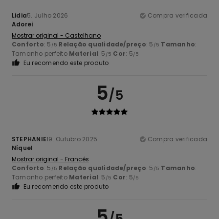
Lidia
5. Julho 2026
Compra verificada
Adorei
Mostrar original - Castelhano
Conforto
: 5
Relação qualidade/preço
: 5
Tamanho
:
/5
/5
Tamanho perfeito
Material
: 5
Cor
: 5
/5
/5
Eu recomendo este produto
5
/5
STEPHANIE
19. Outubro 2025
Compra verificada
Níquel
Mostrar original - Francês
Conforto
: 5
Relação qualidade/preço
: 5
Tamanho
:
/5
/5
Tamanho perfeito
Material
: 5
Cor
: 5
/5
/5
Eu recomendo este produto
5