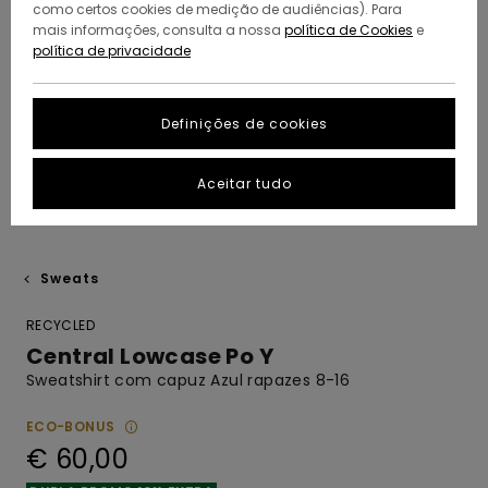
como certos cookies de medição de audiências). Para
mais informações, consulta a nossa
política de Cookies
e
política de privacidade
Definições de cookies
Aceitar tudo
Sweats
RECYCLED
Central Lowcase Po Y
Sweatshirt com capuz Azul rapazes 8-16
ECO-BONUS
€ 60,00