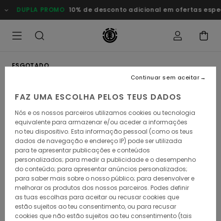
Avançar
DUPLA PROMO
10% de desconto adicional em ofertas especi
para
a
informação
do
produto
ESGOTADO
Continuar sem aceitar
FAZ UMA ESCOLHA PELOS TEUS DADOS
Nós e os nossos parceiros utilizamos cookies ou tecnologia
equivalente para armazenar e/ou aceder a informações
no teu dispositivo. Esta informação pessoal (como os teus
dados de navegação e endereço IP) pode ser utilizada
para te apresentar publicações e conteúdos
personalizados; para medir a publicidade e o desempenho
do conteúdo; para apresentar anúncios personalizados;
para saber mais sobre o nosso público; para desenvolver e
melhorar os produtos dos nossos parceiros. Podes definir
as tuas escolhas para aceitar ou recusar cookies que
estão sujeitos ao teu consentimento, ou para recusar
cookies que não estão sujeitos ao teu consentimento (tais