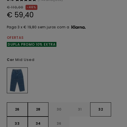
€ 110,00
46%
€ 59,40
Paga 3 x € 19,80 sem juros com a
OFERTAS
DUPLA PROMO 10% EXTRA
Mid Used
Cor
26
28
30
31
32
33
34
36