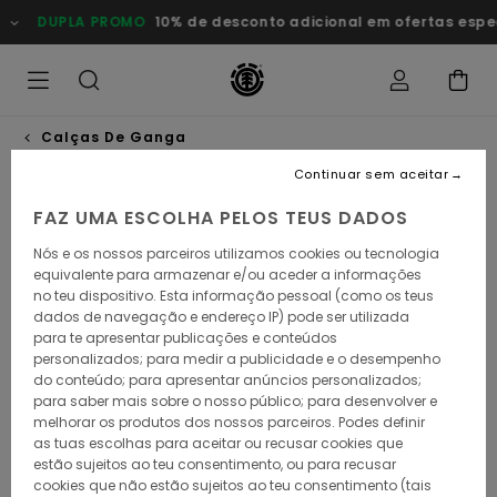
Avançar
DUPLA PROMO
10% de desconto adicional em ofertas esp
para
a
informação
do
produto
Calças De Ganga
Continuar sem aceitar
FAZ UMA ESCOLHA PELOS TEUS DADOS
Nós e os nossos parceiros utilizamos cookies ou tecnologia
equivalente para armazenar e/ou aceder a informações
no teu dispositivo. Esta informação pessoal (como os teus
dados de navegação e endereço IP) pode ser utilizada
para te apresentar publicações e conteúdos
personalizados; para medir a publicidade e o desempenho
do conteúdo; para apresentar anúncios personalizados;
para saber mais sobre o nosso público; para desenvolver e
melhorar os produtos dos nossos parceiros. Podes definir
as tuas escolhas para aceitar ou recusar cookies que
estão sujeitos ao teu consentimento, ou para recusar
cookies que não estão sujeitos ao teu consentimento (tais