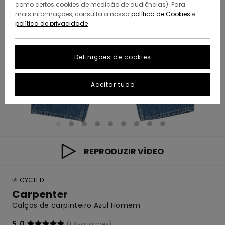
como certos cookies de medição de audiências). Para
mais informações, consulta a nossa
política de Cookies
e
política de privacidade
Definições de cookies
Aceitar tudo
REPRODUZIR VÍDEO
RECYCLED
Carpenter
Calças de carpinteiro Azul Homem
5.0
(1 Avaliações)