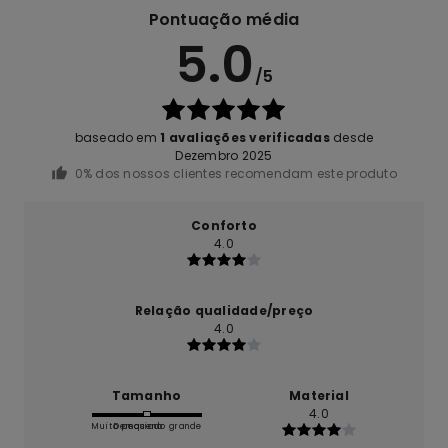
Pontuação média
5.0
/5
baseado em
1 avaliações verificadas
desde
Dezembro 2025
0% dos nossos clientes recomendam este produto
Conforto
4.0
Relação qualidade/preço
4.0
Tamanho
Material
4.0
Muito pequeno
Demasiado grande