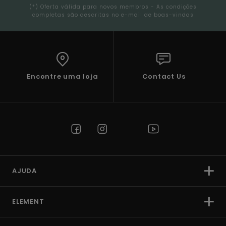
(*) Oferta válida para novos membros - As condições
completas são descritas no e-mail de boas-vindas
Encontre uma loja
Contact Us
AJUDA
ELEMENT