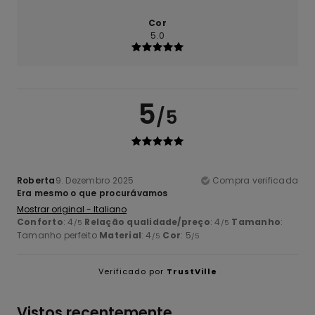
Cor
5.0
5
/5
Roberta
9. Dezembro 2025
Compra verificada
Era mesmo o que procurávamos
Mostrar original - Italiano
Conforto
: 4
Relação qualidade/preço
: 4
Tamanho
:
/5
/5
Tamanho perfeito
Material
: 4
Cor
: 5
/5
/5
Verificado por
TrustVille
Vistos recentemente