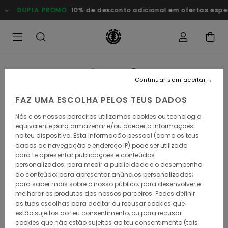
Avançar
DUPLA PROMO
10% de desconto adicional em ofertas especia
para
a
informação
do
produto
Continuar sem aceitar
FAZ UMA ESCOLHA PELOS TEUS DADOS
Nós e os nossos parceiros utilizamos cookies ou tecnologia
equivalente para armazenar e/ou aceder a informações
no teu dispositivo. Esta informação pessoal (como os teus
dados de navegação e endereço IP) pode ser utilizada
para te apresentar publicações e conteúdos
personalizados; para medir a publicidade e o desempenho
do conteúdo; para apresentar anúncios personalizados;
para saber mais sobre o nosso público; para desenvolver e
melhorar os produtos dos nossos parceiros. Podes definir
as tuas escolhas para aceitar ou recusar cookies que
estão sujeitos ao teu consentimento, ou para recusar
cookies que não estão sujeitos ao teu consentimento (tais