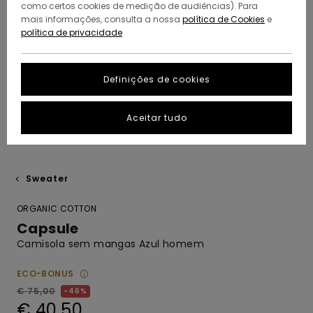
como certos cookies de medição de audiências). Para
mais informações, consulta a nossa
política de Cookies
e
política de privacidade
Definições de cookies
Aceitar tudo
Sweater
ORGANIC COTTON
Capsule
Camisola sem mangas Azul homem
ECO-BONUS
€ 75,00
46%
€ 40,50