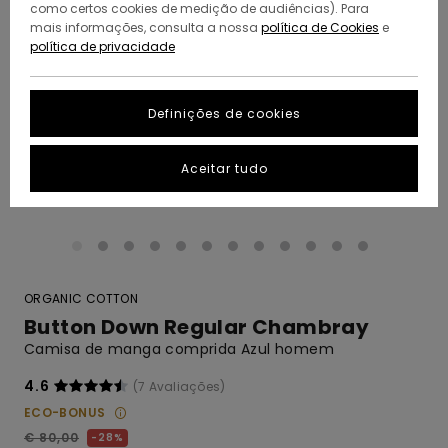
como certos cookies de medição de audiências). Para
mais informações, consulta a nossa
política de Cookies
e
política de privacidade
Definições de cookies
Aceitar tudo
ORGANIC COTTON
Button Down Regular Chambray
Camisa de manga comprida Azul homem
4.6
(7 Avaliações)
ECO-BONUS
€ 80,00
28%