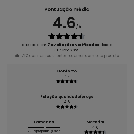
Pontuação média
4.6
/5
baseado em
7 avaliações verificadas
desde
Outubro 2025
71% dos nossos clientes recomendam este produto
Conforto
4.7
Relação qualidade/preço
4.6
Tamanho
Material
4.6
Muito pequeno
Demasiado grande