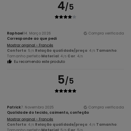
4
/5
Raphael
14. Março 2026
Compra verificada
Corresponde ao que pedi
Mostrar original - Francês
Conforto
: 5
Relação qualidade/preço
: 4
Tamanho
:
/5
/5
Tamanho perfeito
Material
: 4
Cor
: 4
/5
/5
Eu recomendo este produto
5
/5
Patrick
7. Novembro 2025
Compra verificada
Qualidade do tecido, caimento, confeção
Mostrar original - Francês
Conforto
: 4
Relação qualidade/preço
: 4
Tamanho
:
/5
/5
Tamanho perfeito
Material
: 5
Cor
: 5
/5
/5