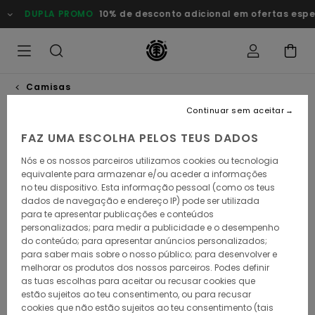
Avançar
DUPLA PROMO
10% de desconto adicional em ofertas especiai
para
a
informação
do
produto
Camisas
Continuar sem aceitar
FAZ UMA ESCOLHA PELOS TEUS DADOS
Nós e os nossos parceiros utilizamos cookies ou tecnologia
equivalente para armazenar e/ou aceder a informações
no teu dispositivo. Esta informação pessoal (como os teus
dados de navegação e endereço IP) pode ser utilizada
para te apresentar publicações e conteúdos
personalizados; para medir a publicidade e o desempenho
do conteúdo; para apresentar anúncios personalizados;
para saber mais sobre o nosso público; para desenvolver e
melhorar os produtos dos nossos parceiros. Podes definir
as tuas escolhas para aceitar ou recusar cookies que
estão sujeitos ao teu consentimento, ou para recusar
cookies que não estão sujeitos ao teu consentimento (tais