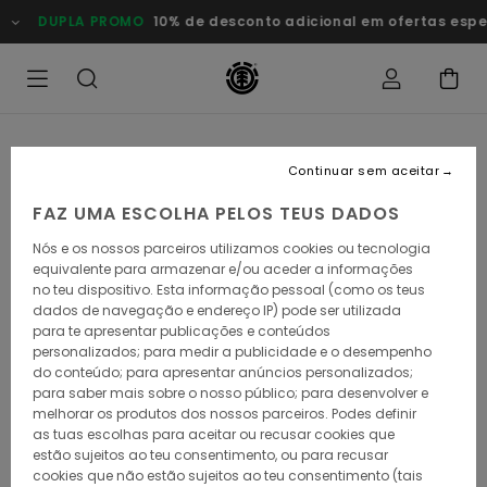
Avançar
DUPLA PROMO
10% de desconto adicional em ofertas especia
para
a
informação
do
produto
Continuar sem aceitar
FAZ UMA ESCOLHA PELOS TEUS DADOS
Nós e os nossos parceiros utilizamos cookies ou tecnologia
equivalente para armazenar e/ou aceder a informações
no teu dispositivo. Esta informação pessoal (como os teus
dados de navegação e endereço IP) pode ser utilizada
para te apresentar publicações e conteúdos
personalizados; para medir a publicidade e o desempenho
do conteúdo; para apresentar anúncios personalizados;
para saber mais sobre o nosso público; para desenvolver e
melhorar os produtos dos nossos parceiros. Podes definir
as tuas escolhas para aceitar ou recusar cookies que
estão sujeitos ao teu consentimento, ou para recusar
cookies que não estão sujeitos ao teu consentimento (tais