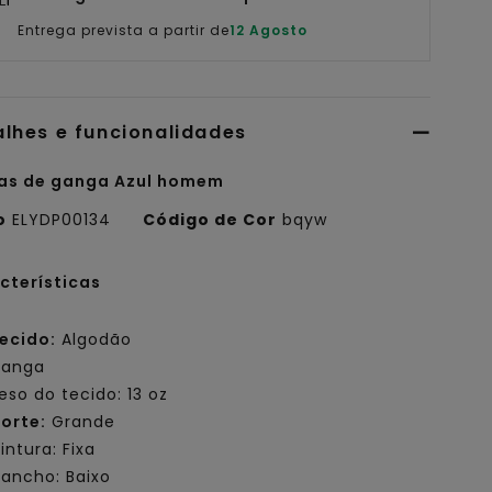
Entrega prevista a partir de
12 Agosto
alhes e funcionalidades
as de ganga Azul homem
o
ELYDP00134
Código de Cor
bqyw
cterísticas
ecido:
Algodão
anga
eso do tecido: 13 oz
orte:
Grande
intura: Fixa
ancho: Baixo