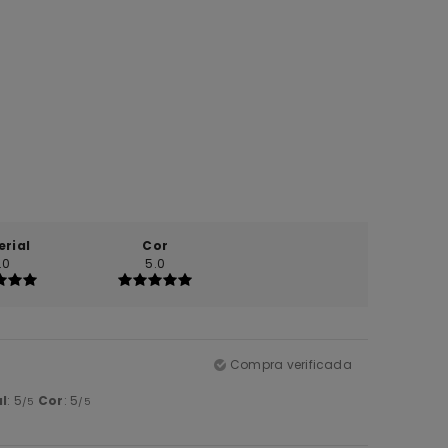
erial
Cor
.0
5.0
Compra verificada
l
: 5
Cor
: 5
/5
/5