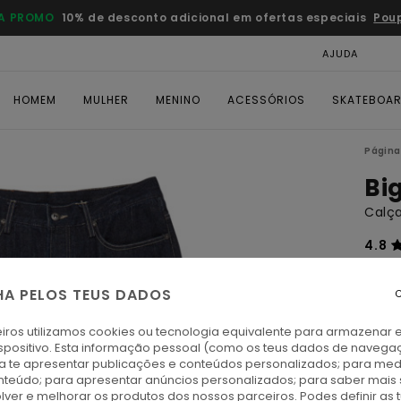
A PROMO
10% de desconto adicional em ofertas especiais
Pou
AJUDA
CAR
HOMEM
MULHER
MENINO
ACESSÓRIOS
SKATEBOA
Página 
Bi
Calç
4.8
€ 90,
€ 4
HA PELOS TEUS DADOS
C
iros utilizamos cookies ou tecnologia equivalente para armazenar 
Paga 
spositivo. Esta informação pessoal (como os teus dados de navega
ra te apresentar publicações e conteúdos personalizados; para medi
OFER
eúdo; para apresentar anúncios personalizados; para saber mais 
DUPL
lver e melhorar os produtos dos nossos parceiros. Podes definir as 