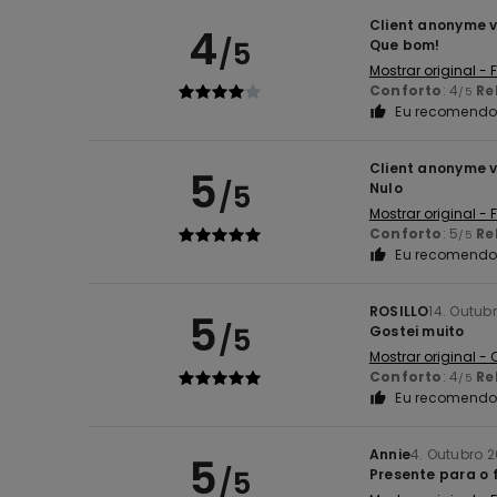
Client anonyme v
4
/5
Que bom!
Mostrar original -
Conforto
: 4
Re
/5
Eu recomendo 
Client anonyme v
5
/5
Nulo
Mostrar original -
Conforto
: 5
Re
/5
Eu recomendo 
ROSILLO
14. Outub
5
/5
Gostei muito
Mostrar original -
Conforto
: 4
Re
/5
Eu recomendo 
Annie
4. Outubro 
5
/5
Presente para o 