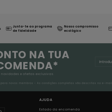
Junta-te ao programa
Nosso compromisso
s
de fidelidade
ecológico
ONTO NA TUA
NCOMENDA*
 novidades e ofertas exclusivas.
da para novos membros - As condições completas são descritas no e-mai
AJUDA
Estado da encomenda