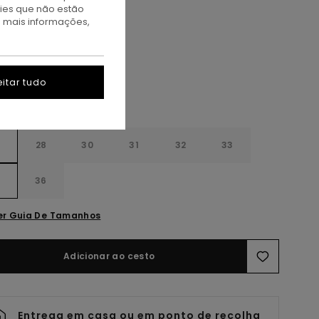
kies que não estão
a mais informações,
ark Blue Rinse
itar tudo
28
30
31
32
33
4
36
er Guia De Tamanhos
Adicionar ao cesto
Entrega em casa ou em ponto de recolha