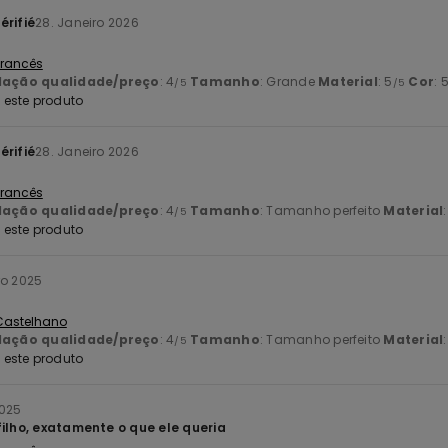
érifié
28. Janeiro 2026
 Francês
lação qualidade/preço
: 4
Tamanho
: Grande
Material
: 5
Cor
: 
/5
/5
este produto
érifié
28. Janeiro 2026
 Francês
lação qualidade/preço
: 4
Tamanho
: Tamanho perfeito
Material
/5
este produto
ro 2025
 Castelhano
lação qualidade/preço
: 4
Tamanho
: Tamanho perfeito
Material
/5
este produto
2025
filho, exatamente o que ele queria