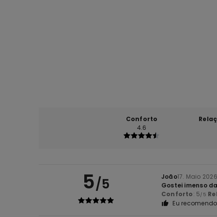
Conforto
Rela
4.6
5
João
17. Maio 202
/5
Gostei imenso d
Conforto
: 5
Re
/5
Eu recomendo 