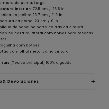
ormato da perna: Larga
ostura interior:
72.5 cm / 28.5 in
edida do joelho: 28.7 cm / 11.3 in
bertura da perna: 23 cm / 9 in
plique de papel na parte de trás da cintura
olso na costura lateral com bolsos para moedas
ltos
raguilha com botões
otão com olhal metálico na cintura.
riais
[Tecido principal] 100% algodão
io& Devoluciones