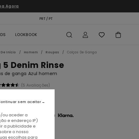
pa Agora
TÃO PRESENTE
PRT / PT
LOCALIZADOR DE LOJAS
RDS
LOOKBOOK
De Início
Homem
Roupas
Calças De Ganga
g 5 Denim Rinse
as de ganga Azul homem
(5 Avaliações)
00
46%
8,60
ontinuar sem aceitar
e/ou aceder a
3 x € 16,20 sem juros com a
ção e endereço IP)
r a publicidade e
TAS
sobre o nosso
A PROMO 10% EXTRA
tuas escolhas para