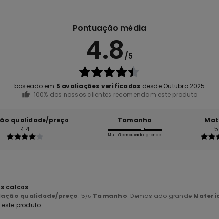
Pontuação média
4.8
/5
baseado em
5 avaliações verificadas
desde Outubro 2025
100% dos nossos clientes recomendam este produto
ção qualidade/preço
Tamanho
Mat
4.4
5
Muito pequeno
Demasiado grande
6
as calcas
lação qualidade/preço
: 5
Tamanho
: Demasiado grande
Materia
/5
este produto