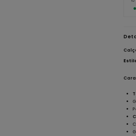
Det
Calç
Estil
Cara
T
G
P
C
C
G