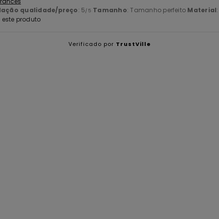
 Francês
lação qualidade/preço
: 5
Tamanho
: Tamanho perfeito
Material
/5
este produto
Verificado por
TrustVille