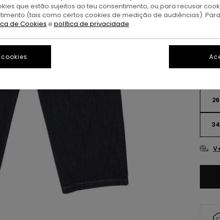
okies que estão sujeitos ao teu consentimento, ou para recusar coo
ntimento (tais como certos cookies de medição de audiências). Par
D
Cor
tica de Cookies
e
política de privacidade
 cookies
Ace
26
3
V