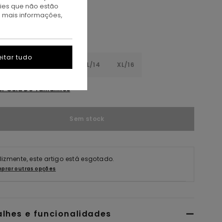
kies que não estão
a mais informações,
itar tudo
8
S/10
M/12
L/14
XL/16
er Guia De Tamanhos
Sem stock
elizmente, este artigo está esgotado.
prar outras opções
alhes e funcionalidades