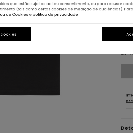
okies que estão sujeitos ao teu consentimento, ou para recusar coo
ntimento (tais como certos cookies de medição de audiências). Par
tica de Cookies
e
política de privacidade
 cookies
Ace
XS/
V
Inf
Com
Det