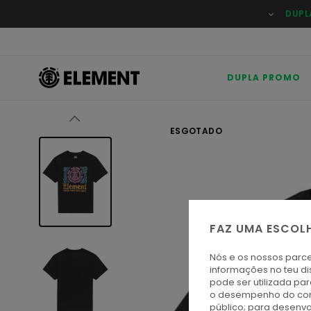
Avançar
DUPL
para
a
informação
do
produto
DUPLA PROMO
ESGOTADO
FAZ UMA ESCOL
Nós e os nossos parce
informações no teu di
pode ser utilizada pa
o desempenho do cont
público; para desenvo