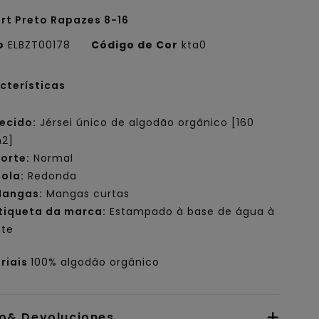
irt Preto Rapazes 8-16
o
ELBZT00178
Código de Cor
kta0
cterísticas
ecido:
Jérsei único de algodão orgânico [160
2]
orte:
Normal
ola:
Redonda
angas:
Mangas curtas
tiqueta da marca:
Estampado à base de água à
nte
riais
100% algodão orgânico
io& Devoluciones