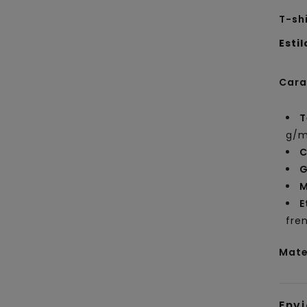
T-sh
Estil
Cara
T
g/m
C
G
M
E
fre
Mate
Env