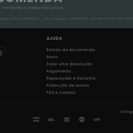
 novidades e ofertas exclusivas.
da para novos membros - As condições completas são descritas no e-mai
AJUDA
Estado da encomenda
Envio
Fazer uma devolução
Pagamento
Reparações e Garantia
Protecção de dados
FAQ e contato
Config