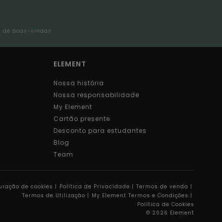
l de boas-vindas
ELEMENT
Nossa história
Nossa responsabilidade
My Element
Cartão presente
Desconto para estudantes
Blog
Team
uração de cookies |
Política de Privacidade |
Termos de venda |
Termos de Utilizaçâo |
My Element Termos e Condições |
Política de Cookies
© 2026 Element