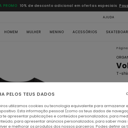
A PROMO
10% de desconto adicional em ofertas especiais
Pou
AJUDA
CAR
HOMEM
MULHER
MENINO
ACESSÓRIOS
SKATEBOA
Página 
ORGAN
Vo
T-shi
ECO-
€ 2
HA PELOS TEUS DADOS
C
DUPL
iros utilizamos cookies ou tecnologia equivalente para armazenar 
spositivo. Esta informação pessoal (como os teus dados de navega
ra te apresentar publicações e conteúdos personalizados; para medi
O
Cor
eúdo; para apresentar anúncios personalizados; para saber mais 
lver e melhorar os produtos dos nossos parceiros. Podes definir as 