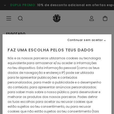
Avançar
DUPLA PROMO
10% de desconto adicional em ofertas especi
para
a
informação
do
produto
ESGOTADO
Continuar sem aceitar
FAZ UMA ESCOLHA PELOS TEUS DADOS
Nós e os nossos parceiros utilizamos cookies ou tecnologia
equivalente para armazenar e/ou aceder a informações
no teu dispositivo. Esta informação pessoal (como os teus
dados de navegação e endereço IP) pode ser utilizada
para te apresentar publicações e conteúdos
personalizados; para medir a publicidade e o desempenho
do conteúdo; para apresentar anúncios personalizados;
para saber mais sobre o nosso público; para desenvolver e
melhorar os produtos dos nossos parceiros. Podes definir
as tuas escolhas para aceitar ou recusar cookies que
estão sujeitos ao teu consentimento, ou para recusar
cookies que não estão sujeitos ao teu consentimento (tais