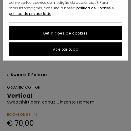
como certos cookies de medição de audiências). Para
mais informações, consulta a nossa
política de Cookies
e
política de privacidade
Definições de cookies
Aceitar tudo
Sweats E Polares
ORGANIC COTTON
Vertical
Sweatshirt com capuz Cinzento Homem
ECO-BONUS
€ 70,00