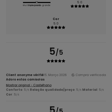
5.0
Muito pequeno
Demasiado grande
Cor
5.0
5
/5
Client anonyme vérifié
15. Março 2026
Compra verificada
Adoro estas camisolas
Mostrar original - Castelhano
Conforto
: 5
Relação qualidade/preço
: 5
Material
: 5
/5
/5
/5
Cor
: 5
/5
5
/5