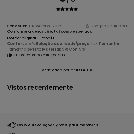
Sébastien
11. Novembro 2025
Compra verificada
Conforme à descrição, tal como esperado
Mostrar original - Francês
Conforto
: 5
Relação qualidade/preço
: 5
Tamanho
:
/5
/5
Tamanho perfeito
Material
: 5
Cor
: 5
/5
/5
Eu recomendo este produto
Verificado por
TrustVille
Vistos recentemente
Envio e devoluções grátis para membros