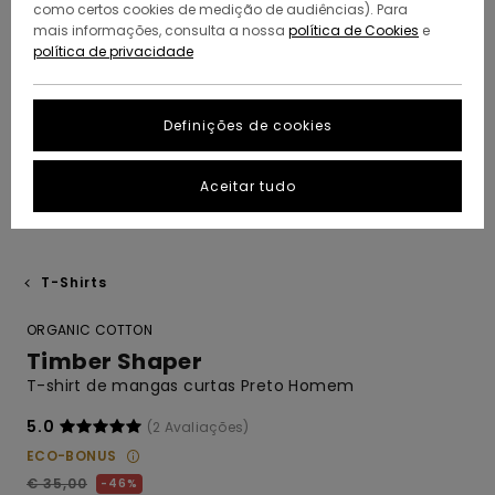
como certos cookies de medição de audiências). Para
mais informações, consulta a nossa
política de Cookies
e
política de privacidade
Definições de cookies
Aceitar tudo
T-Shirts
ORGANIC COTTON
Timber Shaper
T-shirt de mangas curtas Preto Homem
5.0
(2 Avaliações)
ECO-BONUS
€ 35,00
46%