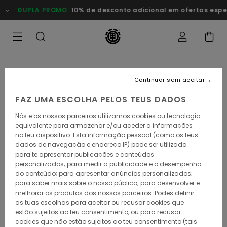
Avançar
DUPLA PROMO
10% de desconto adicional em ofertas esp
para
a
informação
do
produto
Continuar sem aceitar
FAZ UMA ESCOLHA PELOS TEUS DADOS
Nós e os nossos parceiros utilizamos cookies ou tecnologia
equivalente para armazenar e/ou aceder a informações
no teu dispositivo. Esta informação pessoal (como os teus
dados de navegação e endereço IP) pode ser utilizada
para te apresentar publicações e conteúdos
personalizados; para medir a publicidade e o desempenho
do conteúdo; para apresentar anúncios personalizados;
para saber mais sobre o nosso público; para desenvolver e
melhorar os produtos dos nossos parceiros. Podes definir
as tuas escolhas para aceitar ou recusar cookies que
estão sujeitos ao teu consentimento, ou para recusar
cookies que não estão sujeitos ao teu consentimento (tais