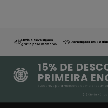
Envio e devoluções
Devoluções em 30 dia
grátis para membros
15% DE DESC
PRIMEIRA E
Subscreve para receberes as mais recentes
(*) Oferta váli