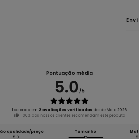
Env
Pontuação média
5.0
/5
baseado em
2 avaliações verificadas
desde Maio 2026
100% dos nossos clientes recomendam este produto
ção qualidade/preço
Tamanho
Mat
5.0
5