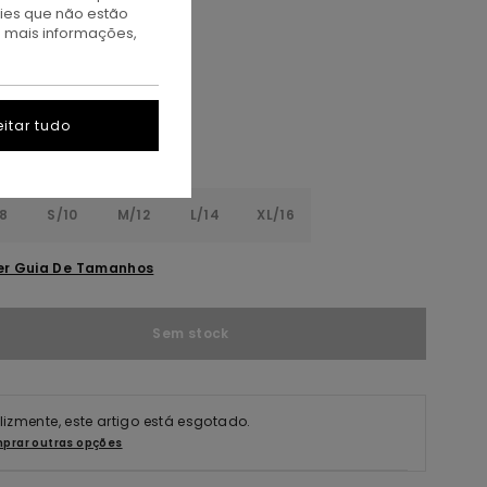
kies que não estão
a mais informações,
ff Black
itar tudo
8
S/10
M/12
L/14
XL/16
er Guia De Tamanhos
Sem stock
elizmente, este artigo está esgotado.
prar outras opções