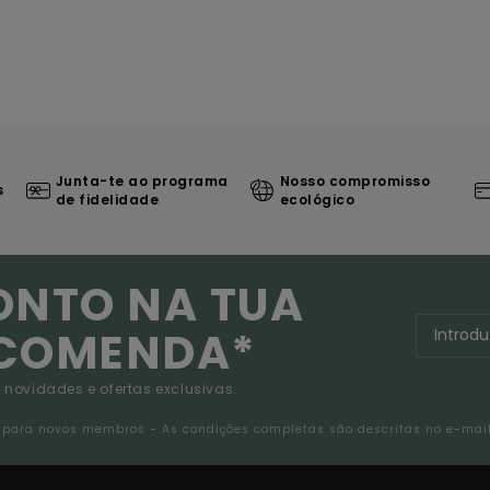
Junta-te ao programa
Nosso compromisso
s
de fidelidade
ecológico
ONTO NA TUA
NCOMENDA*
 novidades e ofertas exclusivas.
da para novos membros - As condições completas são descritas no e-mai