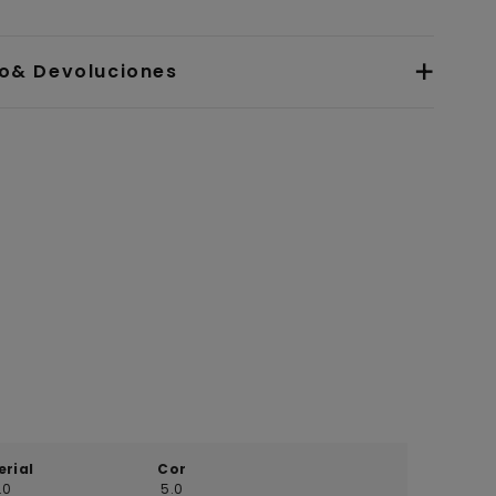
io& Devoluciones
erial
Cor
.0
5.0