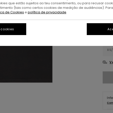
okies que estão sujeitos ao teu consentimento, ou para recusar coo
ntimento (tais como certos cookies de medição de audiências). Par
O
Cor
tica de Cookies
e
política de privacidade
 cookies
Ace
XS/
V
Inf
Com