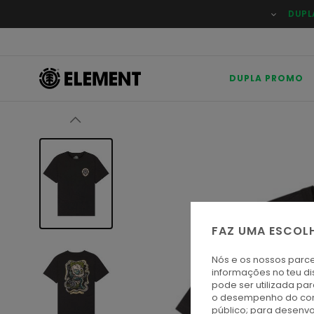
Avançar
DUPL
para
a
informação
do
produto
DUPLA PROMO
FAZ UMA ESCOL
Nós e os nossos parce
informações no teu di
pode ser utilizada pa
o desempenho do cont
público; para desenvo