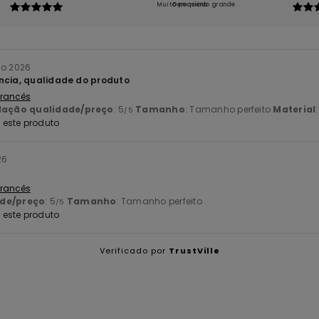
Muito pequeno
Demasiado grande
ho 2026
ncia, qualidade do produto
 Francês
lação qualidade/preço
: 5
Tamanho
: Tamanho perfeito
Material
/5
este produto
26
 Francês
ade/preço
: 5
Tamanho
: Tamanho perfeito
/5
este produto
Verificado por
TrustVille