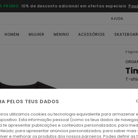
A PROMO
10% de desconto adicional em ofertas especiais
Pou
AJUDA
CAR
HOMEM
MULHER
MENINO
ACESSÓRIOS
SKATEBOA
Página 
ORGAN
Ti
T-shi
5.0
ECO-
HA PELOS TEUS DADOS
C
€ 25,
€ 1
iros utilizamos cookies ou tecnologia equivalente para armazenar 
spositivo. Esta informação pessoal (como os teus dados de navega
OFER
ra te apresentar publicações e conteúdos personalizados; para medi
eúdo; para apresentar anúncios personalizados; para saber mais 
DUPL
lver e melhorar os produtos dos nossos parceiros. Podes definir as 