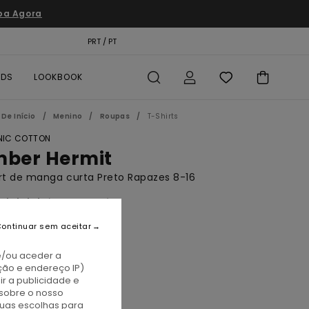
pa Agora
TÃO PRESENTE
PRT / PT
LOCALIZADOR DE LOJAS
RDS
LOOKBOOK
De Início
Menino
Roupas
T-Shirts
IC COTTON
mber Hermit
rt de manga curta Preto Rapazes 8-16
(2 Avaliações)
BONUS
ontinuar sem aceitar
00
46%
3,50
e/ou aceder a
ção e endereço IP)
TAS
r a publicidade e
sobre o nosso
A PROMO 10% EXTRA
tuas escolhas para