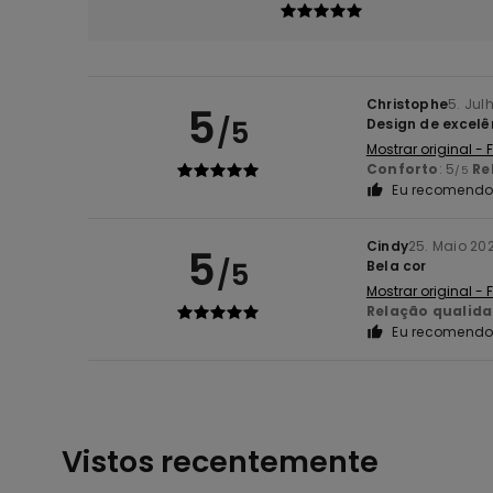
Christophe
5. Jul
5
/5
Design de excelê
Mostrar original -
Conforto
: 5
Re
/5
Eu recomendo 
Cindy
25. Maio 20
5
/5
Bela cor
Mostrar original -
Relação qualid
Eu recomendo 
Vistos recentemente