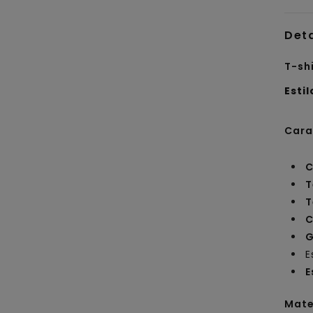
Det
T-sh
Estil
Cara
C
T
T
C
G
E
E
Mate