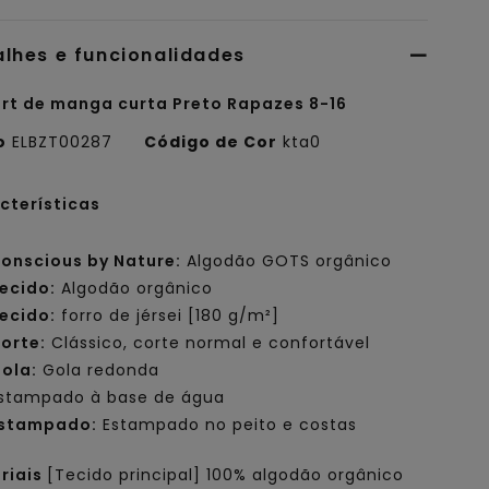
alhes e funcionalidades
irt de manga curta Preto Rapazes 8-16
o
ELBZT00287
Código de Cor
kta0
cterísticas
onscious by Nature:
Algodão GOTS orgânico
ecido:
Algodão orgânico
ecido:
forro de jérsei [180 g/m²]
orte:
Clássico, corte normal e confortável
ola:
Gola redonda
stampado à base de água
stampado:
Estampado no peito e costas
riais
[Tecido principal] 100% algodão orgânico