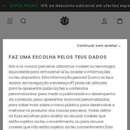
Avançar
DUPLA PROMO
10% de desconto adicional em ofertas esp
para
a
informação
do
produto
Continuar sem aceitar
FAZ UMA ESCOLHA PELOS TEUS DADOS
Nós e os nossos parceiros utilizamos cookies ou tecnologia
equivalente para armazenar e/ou aceder a informações
no teu dispositivo. Esta informação pessoal (como os teus
dados de navegação e endereço IP) pode ser utilizada
para te apresentar publicações e conteúdos
personalizados; para medir a publicidade e o desempenho
do conteúdo; para apresentar anúncios personalizados;
para saber mais sobre o nosso público; para desenvolver e
melhorar os produtos dos nossos parceiros. Podes definir
as tuas escolhas para aceitar ou recusar cookies que
estão sujeitos ao teu consentimento, ou para recusar
cookies que não estão sujeitos ao teu consentimento (tais