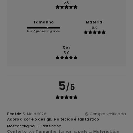
5.0
Tamanho
Material
5.0
Muito pequeno
Demasiado grande
Cor
5.0
5
/5
Beatriz
15. Maio 2026
Compra verificada
Adoro a cor e o design, e o tecido é fantástico
Mostrar original - Castelhano
Conforto
: 5
Tamanho
: Tamanho perfeito
Material
: 5
/5
/5