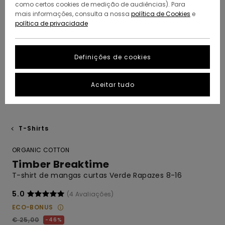
como certos cookies de medição de audiências). Para
mais informações, consulta a nossa
política de Cookies
e
política de privacidade
Definições de cookies
Aceitar tudo
T-Shirts
ORGANIC COTTON
Timber Breaktime
T-shirt de mangas curtas Verde Rapazes 8-16
5.0
(4 Avaliações)
ECO-BONUS
€ 25,00
46%