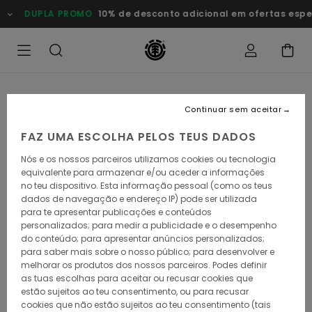
Avançar
DUPLA PROMO
10% de desconto adicional em ofertas especiai
para
a
informação
do
produto
Continuar sem aceitar
FAZ UMA ESCOLHA PELOS TEUS DADOS
Nós e os nossos parceiros utilizamos cookies ou tecnologia
equivalente para armazenar e/ou aceder a informações
no teu dispositivo. Esta informação pessoal (como os teus
dados de navegação e endereço IP) pode ser utilizada
para te apresentar publicações e conteúdos
personalizados; para medir a publicidade e o desempenho
do conteúdo; para apresentar anúncios personalizados;
para saber mais sobre o nosso público; para desenvolver e
melhorar os produtos dos nossos parceiros. Podes definir
as tuas escolhas para aceitar ou recusar cookies que
estão sujeitos ao teu consentimento, ou para recusar
cookies que não estão sujeitos ao teu consentimento (tais