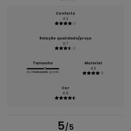
Conforto
4.3
Relação qualidade/preço
3.7
Tamanho
Material
4.3
Muito pequeno
Demasiado grande
Cor
4.5
5
/5