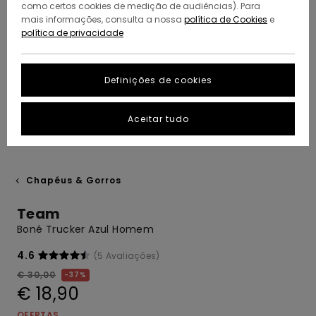
como certos cookies de medição de audiências). Para
mais informações, consulta a nossa
política de Cookies
e
política de privacidade
Definições de cookies
Aceitar tudo
Chapéus & Gorros
Team
Boné Trucker Azul Homem
4.6
(5 Avaliações)
€ 30,00
37%
€ 18,90
OFERTAS