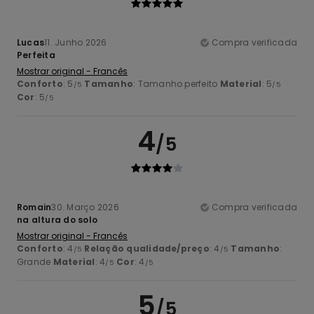
Lucas
11. Junho 2026
Compra verificada
Perfeita
Mostrar original - Francês
Conforto
: 5
Tamanho
: Tamanho perfeito
Material
: 5
/5
/5
Cor
: 5
/5
4
/5
Romain
30. Março 2026
Compra verificada
na altura do solo
Mostrar original - Francês
Conforto
: 4
Relação qualidade/preço
: 4
Tamanho
:
/5
/5
Grande
Material
: 4
Cor
: 4
/5
/5
5
/5