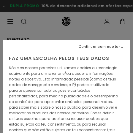
Avançar
DUPLA PROMO
10% de desconto adicional em ofertas esp
para
a
informação
do
produto
ESGOTADO
Continuar sem aceitar
FAZ UMA ESCOLHA PELOS TEUS DADOS
Nós e os nossos parceiros utilizamos cookies ou tecnologia
equivalente para armazenar e/ou aceder a informações
no teu dispositivo. Esta informação pessoal (como os teus
dados de navegação e endereço IP) pode ser utilizada
para te apresentar publicações e conteúdos
personalizados; para medir a publicidade e o desempenho
do conteúdo; para apresentar anúncios personalizados;
para saber mais sobre o nosso público; para desenvolver e
melhorar os produtos dos nossos parceiros. Podes definir
as tuas escolhas para aceitar ou recusar cookies que
estão sujeitos ao teu consentimento, ou para recusar
cookies que não estão sujeitos ao teu consentimento (tais