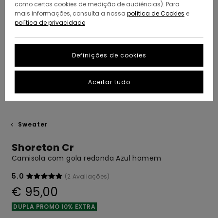
como certos cookies de medição de audiências). Para
mais informações, consulta a nossa
política de Cookies
e
política de privacidade
Definições de cookies
Aceitar tudo
Sweater
Shoreton Cr
Camisola com gola redonda Azul homem
5.0
(2 Avaliações)
€ 95,00
DUPLA PROMO 10% EXTRA