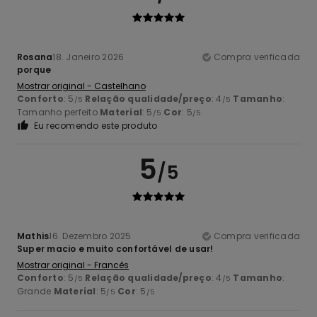
Rosana
18. Janeiro 2026
Compra verificada
porque
Mostrar original - Castelhano
Conforto
: 5
Relação qualidade/preço
: 4
Tamanho
:
/5
/5
Tamanho perfeito
Material
: 5
Cor
: 5
/5
/5
Eu recomendo este produto
5
/5
Mathis
16. Dezembro 2025
Compra verificada
Super macio e muito confortável de usar!
Mostrar original - Francês
Conforto
: 5
Relação qualidade/preço
: 4
Tamanho
:
/5
/5
Grande
Material
: 5
Cor
: 5
/5
/5