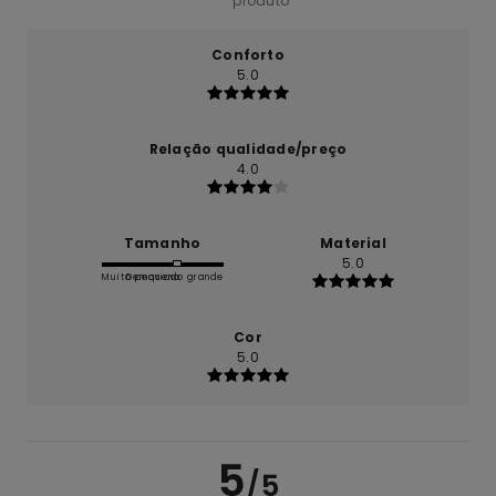
produto
Conforto
5.0
Relação qualidade/preço
4.0
Tamanho
Material
5.0
Muito pequeno
Demasiado grande
Cor
5.0
5
/5