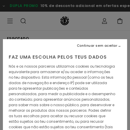
Avançar
DUPLA PROMO
10% de desconto adicional em ofertas especia
para
a
informação
do
produto
ESGOTADO
Continuar sem aceitar
FAZ UMA ESCOLHA PELOS TEUS DADOS
Nós e os nossos parceiros utilizamos cookies ou tecnologia
equivalente para armazenar e/ou aceder a informações
no teu dispositivo. Esta informação pessoal (como os teus
dados de navegação e endereço IP) pode ser utilizada
para te apresentar publicações e conteúdos
personalizados; para medir a publicidade e o desempenho
do conteúdo; para apresentar anúncios personalizados;
para saber mais sobre o nosso público; para desenvolver e
melhorar os produtos dos nossos parceiros. Podes definir
as tuas escolhas para aceitar ou recusar cookies que
estão sujeitos ao teu consentimento, ou para recusar
cookies que não estão sujeitos ao teu consentimento (tais