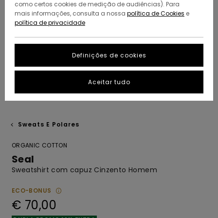
como certos cookies de medição de audiências). Para
mais informações, consulta a nossa
política de Cookies
e
política de privacidade
Definições de cookies
Aceitar tudo
Sweats E Polares
ORGANIC COTTON
Seal
Sweatshirt com capuz Cinzento Homem
ECO-BONUS
€ 70,00