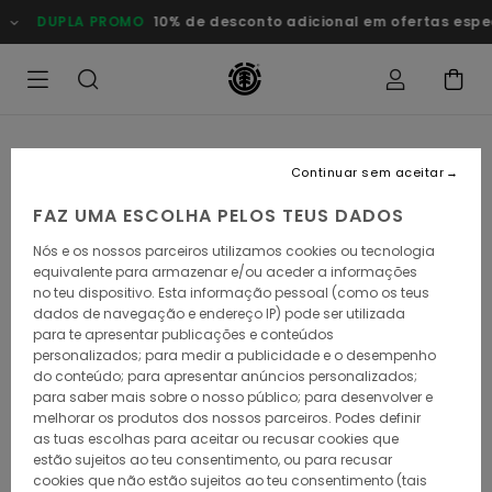
Avançar
DUPLA PROMO
10% de desconto adicional em ofertas esp
para
a
informação
do
produto
Continuar sem aceitar
FAZ UMA ESCOLHA PELOS TEUS DADOS
Nós e os nossos parceiros utilizamos cookies ou tecnologia
equivalente para armazenar e/ou aceder a informações
no teu dispositivo. Esta informação pessoal (como os teus
dados de navegação e endereço IP) pode ser utilizada
para te apresentar publicações e conteúdos
personalizados; para medir a publicidade e o desempenho
do conteúdo; para apresentar anúncios personalizados;
para saber mais sobre o nosso público; para desenvolver e
melhorar os produtos dos nossos parceiros. Podes definir
as tuas escolhas para aceitar ou recusar cookies que
estão sujeitos ao teu consentimento, ou para recusar
cookies que não estão sujeitos ao teu consentimento (tais