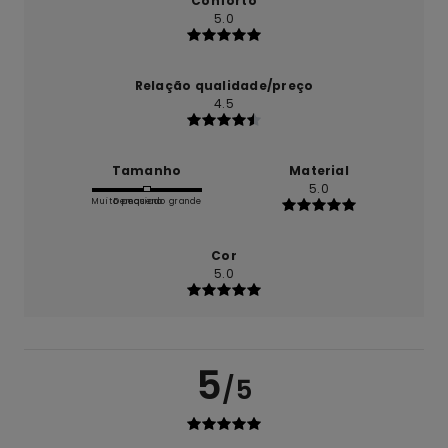
Conforto
5.0
Relação qualidade/preço
4.5
Tamanho
Material
5.0
Muito pequeno
Demasiado grande
Cor
5.0
5
/5