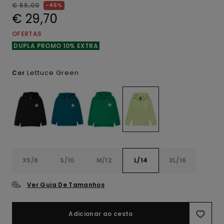
€ 55,00
46%
€ 29,70
OFERTAS
DUPLA PROMO 10% EXTRA
Lettuce Green
Cor
XS/8
S/10
M/12
L/14
XL/16
Ver Guia De Tamanhos
Adicionar ao cesto