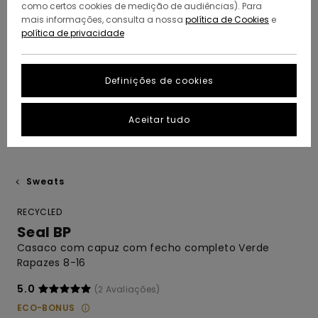
como certos cookies de medição de audiências). Para
mais informações, consulta a nossa
política de Cookies
e
política de privacidade
Definições de cookies
Aceitar tudo
Sweats
RECYCLED
Seal BP
Casaco com capuz com fecho completo Verde
Rapazes 8-16
5.0
(2 Avaliações)
ECO-BONUS