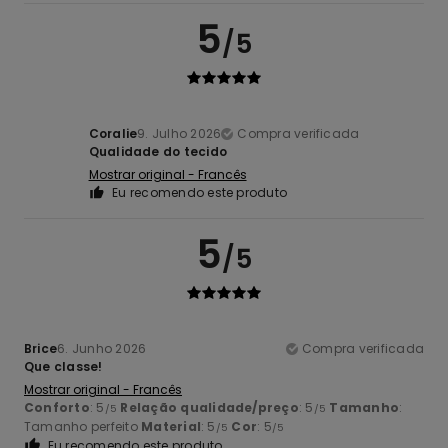
5
/5
Coralie
9. Julho 2026
Compra verificada
Qualidade do tecido
Mostrar original - Francês
Eu recomendo este produto
5
/5
Brice
6. Junho 2026
Compra verificada
Que classe!
Mostrar original - Francês
Conforto
: 5
Relação qualidade/preço
: 5
Tamanho
:
/5
/5
Tamanho perfeito
Material
: 5
Cor
: 5
/5
/5
Eu recomendo este produto