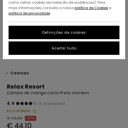
como certos cookies de medição de audiências). Para
mais informações, consulta a nossa
política de Cookies
e
política de privacidade
Definições de cookies
Aceitar tudo
Camisas
Relax Resort
Camisa de manga curta Preto Homem
4.4
(5 Avaliações)
ECO-BONUS
€ 70,00
37%
€ 44,10