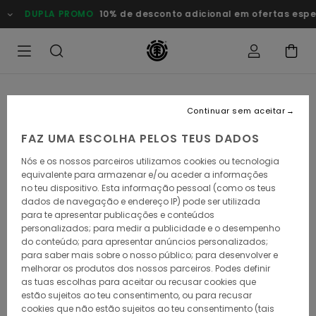
Avançar
DUPLA PROMO
10% de desconto adicional em ofertas especiai
para
a
informação
do
produto
Continuar sem aceitar
FAZ UMA ESCOLHA PELOS TEUS DADOS
Nós e os nossos parceiros utilizamos cookies ou tecnologia
equivalente para armazenar e/ou aceder a informações
no teu dispositivo. Esta informação pessoal (como os teus
dados de navegação e endereço IP) pode ser utilizada
para te apresentar publicações e conteúdos
personalizados; para medir a publicidade e o desempenho
do conteúdo; para apresentar anúncios personalizados;
para saber mais sobre o nosso público; para desenvolver e
melhorar os produtos dos nossos parceiros. Podes definir
as tuas escolhas para aceitar ou recusar cookies que
estão sujeitos ao teu consentimento, ou para recusar
cookies que não estão sujeitos ao teu consentimento (tais