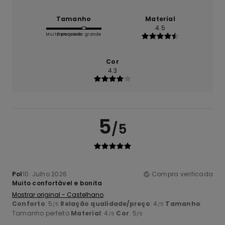
Tamanho
Material
4.5
Muito pequeno
Demasiado grande
Cor
4.3
5
/5
Pol
10. Julho 2026
Compra verificada
Muito confortável e bonita
Mostrar original - Castelhano
Conforto
: 5
Relação qualidade/preço
: 4
Tamanho
:
/5
/5
Tamanho perfeito
Material
: 4
Cor
: 5
/5
/5