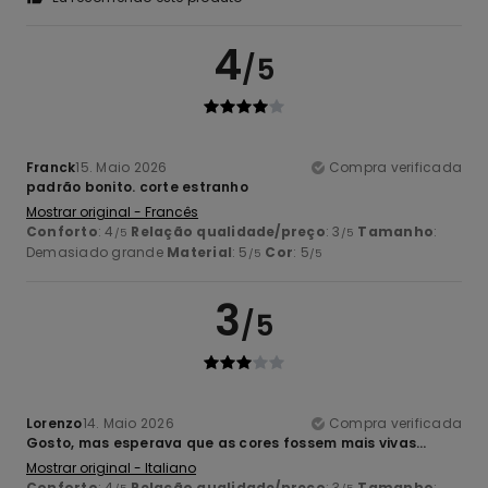
4
/5
Franck
15. Maio 2026
Compra verificada
padrão bonito. corte estranho
Mostrar original - Francês
Conforto
: 4
Relação qualidade/preço
: 3
Tamanho
:
/5
/5
Demasiado grande
Material
: 5
Cor
: 5
/5
/5
3
/5
Lorenzo
14. Maio 2026
Compra verificada
Gosto, mas esperava que as cores fossem mais vivas...
Mostrar original - Italiano
Conforto
: 4
Relação qualidade/preço
: 3
Tamanho
: