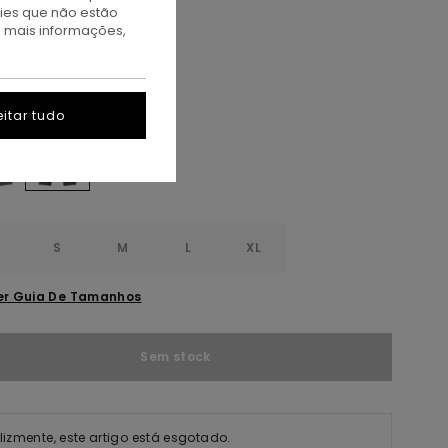
TAS
kies que não estão
A PROMO 10% EXTRA
a mais informações,
eep Forest
itar tudo
S
S
M
L
XL
er Guia De Tamanhos
Sem stock
elizmente, este artigo está esgotado.