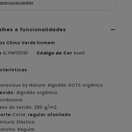
prar outras opções
alhes e funcionalidades
as Chino Verde homem
o
ELYNP00191
Código de Cor
ksw0
cterísticas
onscious by Nature: Algodão GOTS orgânico
ecido:
Algodão orgânico
ombazina
eso do tecido: 290 g/m2
orte:
Corte:
regular afunilado
intura: Elástica
ancho: Regular