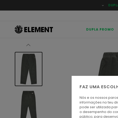
Avançar
DUPL
para
a
informação
do
produto
DUPLA PROMO
FAZ UMA ESCOL
Nós e os nossos parce
informações no teu di
pode ser utilizada pa
o desempenho do cont
público; para desenvo