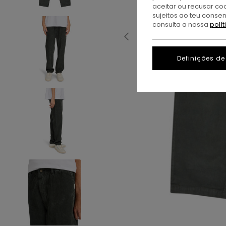
aceitar ou recusar co
sujeitos ao teu conse
consulta a nossa
polí
Definições de