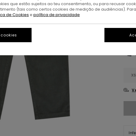
OFER
okies que estão sujeitos ao teu consentimento, ou para recusar coo
DUPL
ntimento (tais como certos cookies de medição de audiências). Par
tica de Cookies
e
política de privacidade
D
Cor
 cookies
Ace
X
V
Inf