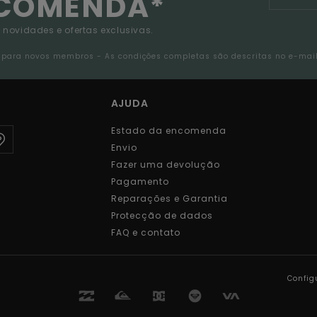
NCOMENDA*
 novidades e ofertas exclusivas.
da para novos membros - As condições completas são descritas no e-mai
AJUDA
Estado da encomenda
Envio
Fazer uma devolução
Pagamento
Reparações e Garantia
Protecção de dados
FAQ e contato
Config