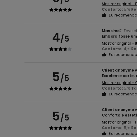
Mostrar original -
Conforto
: 5
Re
/5
Eu recomendo 
Massimo
7. Fevere
4
/5
Embora fosse um
Mostrar original - 
Conforto
: 4
Re
/5
Eu recomendo 
Client anonyme v
5
/5
Excelente corte,
Mostrar original -
Conforto
: 5
T
/5
Eu recomendo 
Client anonyme v
5
/5
Conforto e estét
Mostrar original -
Conforto
: 5
Re
/5
Eu recomendo 