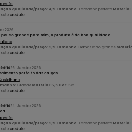
 Francês
lação qualidade/preço
: 4
Tamanho
: Tamanho perfeito
Material
/5
este produto
iro 2026
 pouco grande para mim, o produto é de boa qualidade
Italiano
lação qualidade/preço
: 5
Tamanho
: Demasiado grande
Materia
/5
este produto
érifié
26. Janeiro 2026
 caimento perfeito das calças
 Castelhano
amanho
: Grande
Material
: 5
Cor
: 5
/5
/5
este produto
érifié
24. Janeiro 2026
ica
 Francês
lação qualidade/preço
: 5
Tamanho
: Tamanho perfeito
Material
/5
este produto