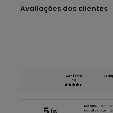
Avaliações dos clientes
Conforto
Rela
4.8
Michel
17. Fevereir
5
/5
quanto ao tamanh