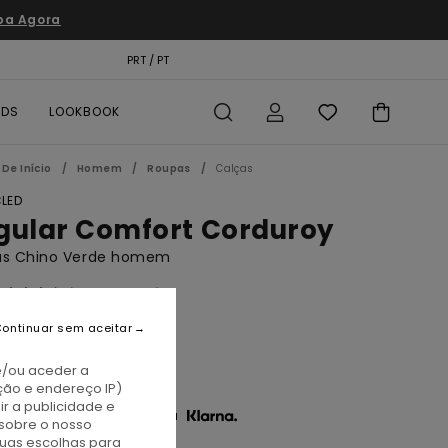
pa Agora
TÃO PRESENTE
PRT / PT
LOCALIZADOR DE LOJAS
RDS
LOOKBOOK
De Início
Homem
Roupas
Calças
LED
gular Comfort Corduroy
as Chino Verde homem
(4 Avaliações)
BONUS
ontinuar sem aceitar
00
37%
3,55
e/ou aceder a
ção e endereço IP)
r a publicidade e
3 x € 17,85 sem juros com a
sobre o nosso
tuas escolhas para