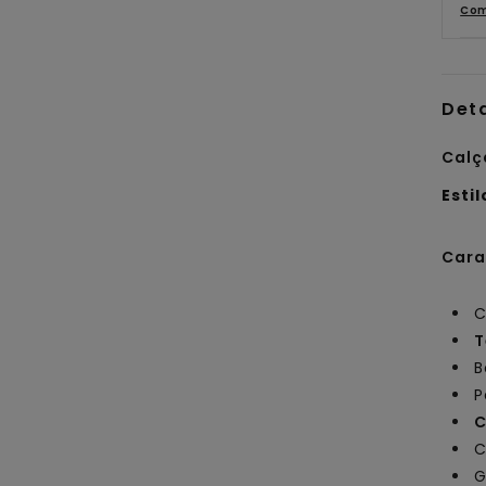
Com
Det
Calç
Estil
Cara
C
T
B
P
C
C
G