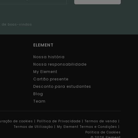
l de boas-vindas
ELEMENT
Nossa história
Nossa responsabilidade
My Element
Cartão presente
Desconto para estudantes
Blog
Team
uração de cookies |
Política de Privacidade |
Termos de venda |
Termos de Utilizaçâo |
My Element Termos e Condições |
Política de Cookies
© 2026 Element