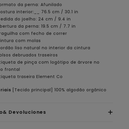
ormato da perna: Afunilado
ostura interior:__ 76.5 cm / 30.1 in
edida do joelho: 24 cm / 9.4 in
bertura da perna: 19.5 cm / 7.7 in
raguilha com fecho de correr
intura com molas
ordão liso natural no interior da cintura
olsos debruados traseiros
tiqueta de pinça com logótipo de árvore no
so frontal
tiqueta traseira Element Co
riais
[Tecido principal] 100% algodão orgânico
io& Devoluciones