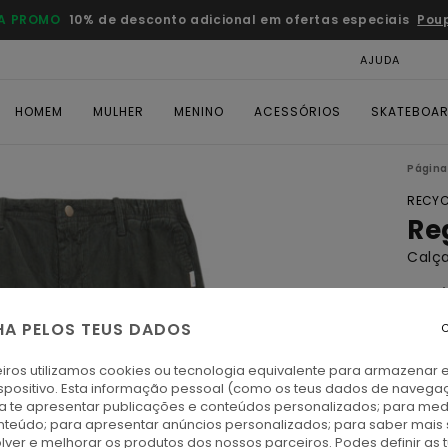
A PROMO
10% de desconto adicional em ofertas especiais
Pou
AJUDA
CAR
HOMEM
MULHER
MENINO
ACESSÓRIOS
SKATEBOA
Página 
RECYC
Re
Calç
4.8
ECO-
HA PELOS TEUS DADOS
C
€ 85,
€ 5
iros utilizamos cookies ou tecnologia equivalente para armazenar 
spositivo. Esta informação pessoal (como os teus dados de navega
ra te apresentar publicações e conteúdos personalizados; para medi
Paga 
eúdo; para apresentar anúncios personalizados; para saber mais 
lver e melhorar os produtos dos nossos parceiros. Podes definir as 