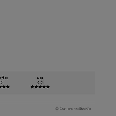
erial
Cor
.0
5.0
Compra verificada