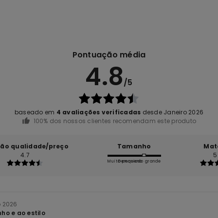
Pontuação média
4.8
/5
baseado em
4 avaliações verificadas
desde Janeiro 2026
100% dos nossos clientes recomendam este produto
ção qualidade/preço
Tamanho
Mat
4.7
5
Muito pequeno
Demasiado grande
o 2026
o e ao estilo