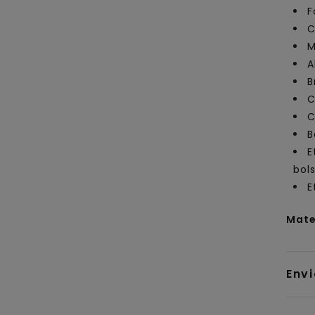
F
C
M
A
B
C
C
B
E
bol
E
Mate
Env