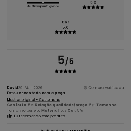
5.0
Muito pequeno
Demasiado grande
Cor
5.0
5
/5
David
29. Abril 2026
Compra verificada
Estou encantado com a peça
Mostrar original - Castelhano
Conforto
: 5
Relação qualidade/preço
: 5
Tamanho
:
/5
/5
Tamanho perfeito
Material
: 5
Cor
: 5
/5
/5
Eu recomendo este produto
Verificado por
TrustVille