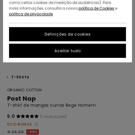
como certos cookies de medição de audiências). Para
mais informações, consulta a nossa
política de Cookies
e
política de privacidade
Definições de cookies
Aceitar tudo
T-Shirts
ORGANIC COTTON
Post Nap
T-shirt de mangas curtas Bege Homem
5.0
(1 Avaliações)
ECO-BONUS
€ 35,00
46%