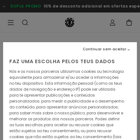
Avançar
DUPLA PROMO
10% de desconto adicional em ofertas especia
para
a
informação
do
produto
Continuar sem aceitar
FAZ UMA ESCOLHA PELOS TEUS DADOS
Nós e os nossos parceiros utilizamos cookies ou tecnologia
equivalente para armazenar e/ou aceder a informações
no teu dispositivo. Esta informação pessoal (como os teus
dados de navegação e endereço IP) pode ser utilizada
para te apresentar publicações e conteúdos
personalizados; para medir a publicidade e o desempenho
do conteúdo; para apresentar anúncios personalizados;
para saber mais sobre o nosso público; para desenvolver e
melhorar os produtos dos nossos parceiros. Podes definir
as tuas escolhas para aceitar ou recusar cookies que
estão sujeitos ao teu consentimento, ou para recusar
cookies que não estão sujeitos ao teu consentimento (tais