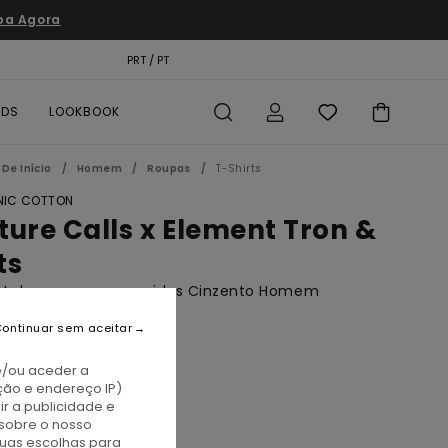
pa Agora
TÃO PRESENTE
PRT / PT
LOCALIZADOR DE LOJAS
RDS
LOOKBOOK
De Início
Homem
Roupas
T-Shirts
IC COTTON
ture Calls x Element Tron &
ts
irt de mangas compridas Cinzento Homem
(1 Avaliações)
ontinuar sem aceitar
BONUS
e/ou aceder a
5,00
ção e endereço IP)
r a publicidade e
A PROMO 10% EXTRA
sobre o nosso
tuas escolhas para