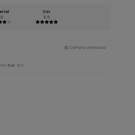
erial
Cor
.0
5.0
Compra verificada
 4
Cor
: 5
/5
/5