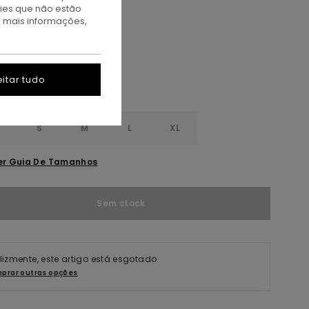
kies que não estão
itanium
a mais informações,
itar tudo
S
S
M
L
XL
er Guia De Tamanhos
Sem stock
elizmente, este artigo está esgotado.
prar outras opções