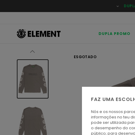
Avançar
DUPL
para
a
informação
do
produto
DUPLA PROMO
ESGOTADO
FAZ UMA ESCOL
Nós e os nossos parce
informações no teu di
pode ser utilizada pa
o desempenho do cont
público; para desenvo