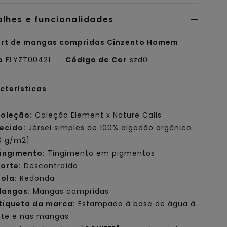
alhes e funcionalidades
irt de mangas compridas Cinzento Homem
o
ELYZT00421
Código de Cor
szd0
cterísticas
oleção:
Coleção Element x Nature Calls
ecido:
Jérsei simples de 100% algodão orgânico
0 g/m2]
ingimento:
Tingimento em pigmentos
orte:
Descontraído
ola:
Redonda
angas:
Mangas compridas
tiqueta da marca:
Estampado à base de água à
nte e nas mangas