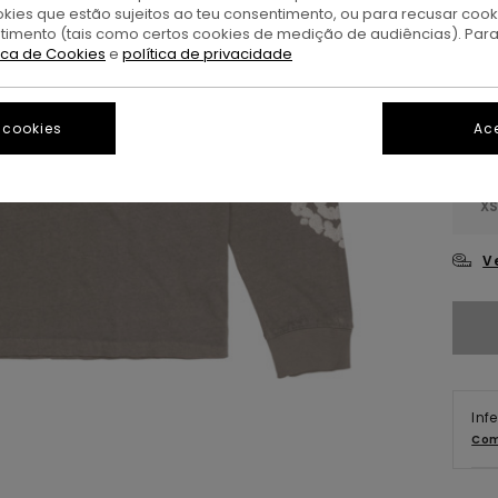
okies que estão sujeitos ao teu consentimento, ou para recusar coo
T
Cor
ntimento (tais como certos cookies de medição de audiências). Par
tica de Cookies
e
política de privacidade
 cookies
Ace
X
V
Inf
Com