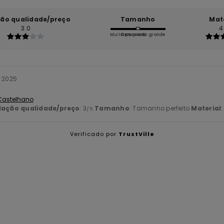
ção qualidade/preço
Tamanho
Mat
3.0
4
Muito pequeno
Demasiado grande
 2025
 Castelhano
lação qualidade/preço
: 3
Tamanho
: Tamanho perfeito
Material
:
/5
Verificado por
TrustVille