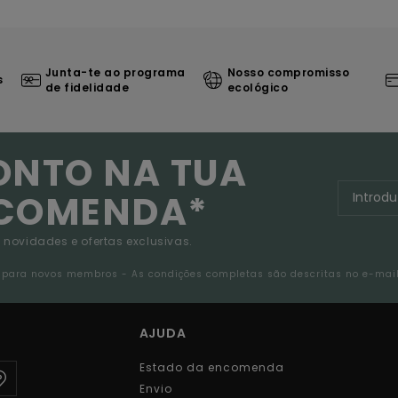
Junta-te ao programa
Nosso compromisso
s
de fidelidade
ecológico
ONTO NA TUA
NCOMENDA*
 novidades e ofertas exclusivas.
da para novos membros - As condições completas são descritas no e-mai
AJUDA
Estado da encomenda
Envio