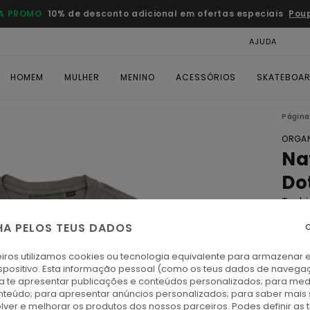
A PROMO
10% de desconto adicional em ofertas especiais
Pou
AJUDA
CAR
HOMEM
MULHER
MENINO
ACESSÓRIOS
SKATEBOA
Página 
ORGAN
Na
Do
T-sh
HA PELOS TEUS DADOS
4.0
C
ECO-
iros utilizamos cookies ou tecnologia equivalente para armazenar 
€ 5
spositivo. Esta informação pessoal (como os teus dados de navega
ra te apresentar publicações e conteúdos personalizados; para medi
DUPL
eúdo; para apresentar anúncios personalizados; para saber mais 
lver e melhorar os produtos dos nossos parceiros. Podes definir as 