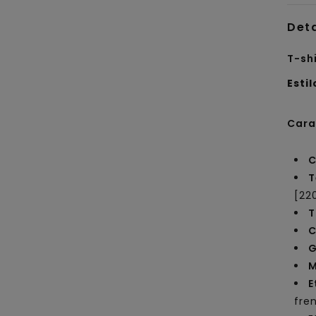
Det
T-sh
Estil
Cara
C
T
[22
T
C
G
M
E
fre