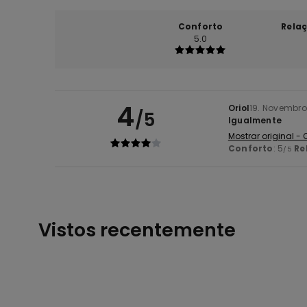
Conforto
Rela
5.0
4
Oriol
19. Novembro
/5
Igualmente
Mostrar original -
Conforto
: 5
Re
/5
Vistos recentemente