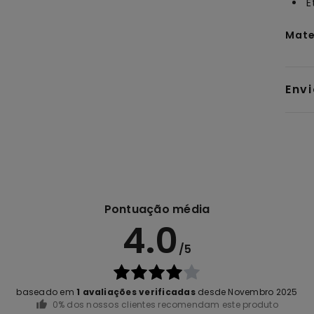
E
Mate
Env
Pontuação média
4.0
/5
baseado em
1 avaliações verificadas
desde Novembro 2025
0% dos nossos clientes recomendam este produto