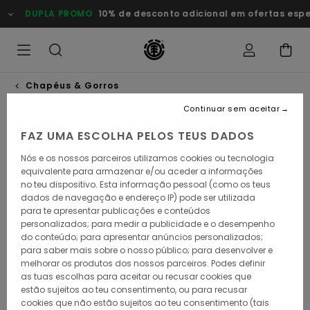
Avançar
DUPLA PROMO
10% de desconto adicional em ofertas especi
para
a
informação
do
produto
Chapéus & Gorros
Continuar sem aceitar
ESGOTADO
FAZ UMA ESCOLHA PELOS TEUS DADOS
Nós e os nossos parceiros utilizamos cookies ou tecnologia
equivalente para armazenar e/ou aceder a informações
no teu dispositivo. Esta informação pessoal (como os teus
dados de navegação e endereço IP) pode ser utilizada
para te apresentar publicações e conteúdos
personalizados; para medir a publicidade e o desempenho
do conteúdo; para apresentar anúncios personalizados;
para saber mais sobre o nosso público; para desenvolver e
melhorar os produtos dos nossos parceiros. Podes definir
as tuas escolhas para aceitar ou recusar cookies que
estão sujeitos ao teu consentimento, ou para recusar
cookies que não estão sujeitos ao teu consentimento (tais