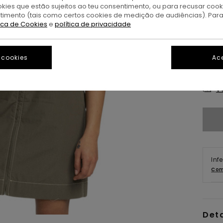
okies que estão sujeitos ao teu consentimento, ou para recusar coo
ntimento (tais como certos cookies de medição de audiências). Par
tica de Cookies
e
política de privacidade
 cookies
Ace
X
V
Inf
Com
Det