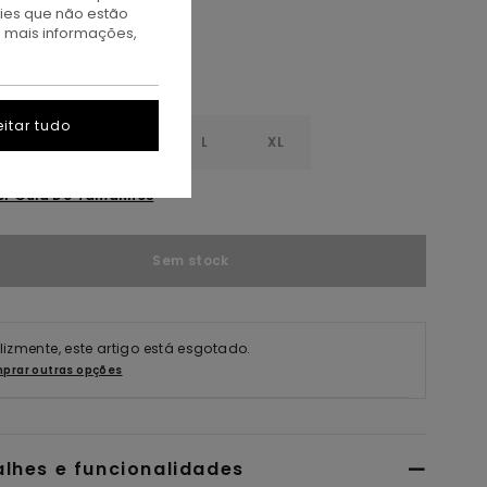
kies que não estão
a mais informações,
itar tudo
S
S
M
L
XL
er Guia De Tamanhos
Sem stock
elizmente, este artigo está esgotado.
prar outras opções
alhes e funcionalidades