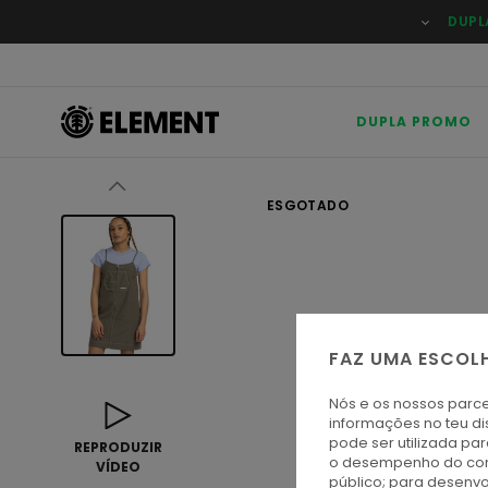
Avançar
DUPL
para
a
informação
do
produto
DUPLA PROMO
ESGOTADO
FAZ UMA ESCOL
Nós e os nossos parce
informações no teu di
pode ser utilizada pa
REPRODUZIR
o desempenho do cont
VÍDEO
público; para desenvo