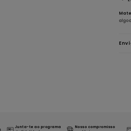
Mate
algo
Env
Junta-te ao programa
Nosso compromisso
s