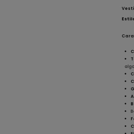
Vest
Estil
Cara
C
T
alg
C
C
G
A
B
B
F
C
E