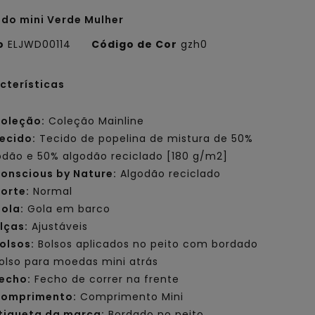
ido mini Verde Mulher
o
ELJWD00114
Código de Cor
gzh0
cterísticas
oleção:
Coleção Mainline
ecido:
Tecido de popelina de mistura de 50%
odão e 50% algodão reciclado [180 g/m2]
onscious by Nature:
Algodão reciclado
orte:
Normal
ola:
Gola em barco
lças:
Ajustáveis
olsos:
Bolsos aplicados no peito com bordado
olso para moedas mini atrás
echo:
Fecho de correr na frente
omprimento:
Comprimento Mini
tiqueta da marca:
Bordado no peito