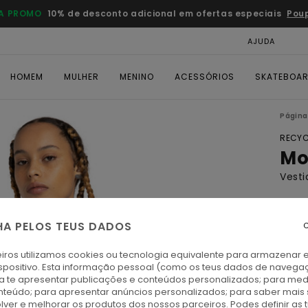
A PROMO
10% de desconto adicional em ofertas especiais
Pou
AJUDA
CAR
HOMEM
MULHER
MENINO
ACESSÓRIOS
SKATEBOA
Página 
RECYC
Mo
Vesti
ECO-
€ 7
HA PELOS TEUS DADOS
C
DUPL
iros utilizamos cookies ou tecnologia equivalente para armazenar 
spositivo. Esta informação pessoal (como os teus dados de navega
ra te apresentar publicações e conteúdos personalizados; para medi
K
Cor
eúdo; para apresentar anúncios personalizados; para saber mais 
lver e melhorar os produtos dos nossos parceiros. Podes definir as 