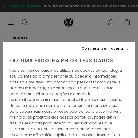
Avançar
DUPLA PROMO
10% de desconto adicional em ofertas especi
para
a
informação
do
produto
Sweats
Continuar sem aceitar
ESGOTADO
FAZ UMA ESCOLHA PELOS TEUS DADOS
Nós e os nossos parceiros utilizamos cookies ou tecnologia
equivalente para armazenar e/ou aceder a informações
no teu dispositivo. Esta informação pessoal (como os teus
dados de navegação e endereço IP) pode ser utilizada
para te apresentar publicações e conteúdos
personalizados; para medir a publicidade e o desempenho
do conteúdo; para apresentar anúncios personalizados;
para saber mais sobre o nosso público; para desenvolver e
melhorar os produtos dos nossos parceiros. Podes definir
as tuas escolhas para aceitar ou recusar cookies que
estão sujeitos ao teu consentimento, ou para recusar
cookies que não estão sujeitos ao teu consentimento (tais