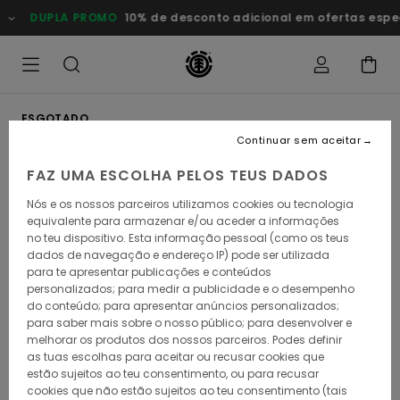
Avançar
DUPLA PROMO
10% de desconto adicional em ofertas especia
para
a
informação
do
produto
ESGOTADO
Continuar sem aceitar
FAZ UMA ESCOLHA PELOS TEUS DADOS
Nós e os nossos parceiros utilizamos cookies ou tecnologia
equivalente para armazenar e/ou aceder a informações
no teu dispositivo. Esta informação pessoal (como os teus
dados de navegação e endereço IP) pode ser utilizada
para te apresentar publicações e conteúdos
personalizados; para medir a publicidade e o desempenho
do conteúdo; para apresentar anúncios personalizados;
para saber mais sobre o nosso público; para desenvolver e
melhorar os produtos dos nossos parceiros. Podes definir
as tuas escolhas para aceitar ou recusar cookies que
estão sujeitos ao teu consentimento, ou para recusar
cookies que não estão sujeitos ao teu consentimento (tais