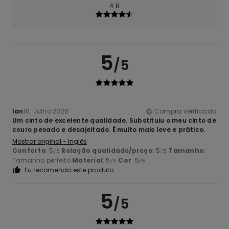
4.8
5
/5
Ian
10. Julho 2026
Compra verificada
Um cinto de excelente qualidade. Substituiu o meu cinto de
couro pesado e desajeitado. É muito mais leve e prático.
Mostrar original - Inglês
Conforto
: 5
Relação qualidade/preço
: 5
Tamanho
:
/5
/5
Tamanho perfeito
Material
: 5
Cor
: 5
/5
/5
Eu recomendo este produto
5
/5