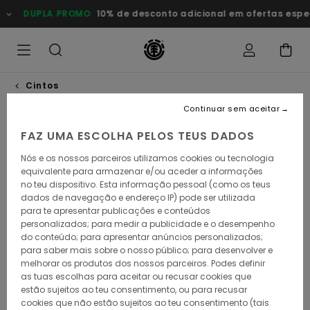
Avançar
DUPLA PROMO
10% de desconto adicional em ofertas especiais
para
a
informação
do
produto
Cintos
Continuar sem aceitar
FAZ UMA ESCOLHA PELOS TEUS DADOS
Nós e os nossos parceiros utilizamos cookies ou tecnologia
equivalente para armazenar e/ou aceder a informações
no teu dispositivo. Esta informação pessoal (como os teus
dados de navegação e endereço IP) pode ser utilizada
para te apresentar publicações e conteúdos
personalizados; para medir a publicidade e o desempenho
do conteúdo; para apresentar anúncios personalizados;
para saber mais sobre o nosso público; para desenvolver e
melhorar os produtos dos nossos parceiros. Podes definir
as tuas escolhas para aceitar ou recusar cookies que
estão sujeitos ao teu consentimento, ou para recusar
cookies que não estão sujeitos ao teu consentimento (tais