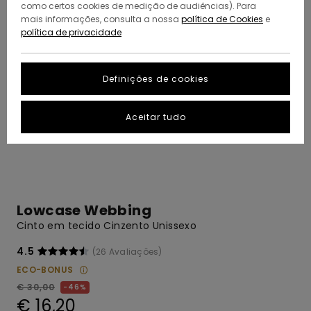
como certos cookies de medição de audiências). Para
mais informações, consulta a nossa
política de Cookies
e
política de privacidade
Definições de cookies
Aceitar tudo
Lowcase Webbing
Cinto em tecido Cinzento Unissexo
4.5
(26 Avaliações)
ECO-BONUS
€ 30,00
46%
€ 16,20