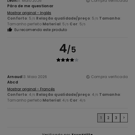
Leon
31. Maio 2026
Compra verificada
Pára de me questionar
Mostrar original - Inglês
Conforto
: 5
Relação qualidade/preço
: 5
Tamanho
:
/5
/5
Tamanho perfeito
Material
: 5
Cor
: 5
/5
/5
Eu recomendo este produto
4
/5
Arnaud
13. Maio 2026
Compra verificada
Abcd
Mostrar original - Francês
Conforto
: 4
Relação qualidade/preço
: 4
Tamanho
:
/5
/5
Tamanho perfeito
Material
: 4
Cor
: 4
/5
/5
1
2
3
>
Verificado por
TrustVille