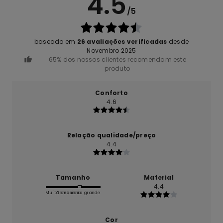
4.5
/5
baseado em
26 avaliações verificadas
desde
Novembro 2025
65% dos nossos clientes recomendam este
produto
Conforto
4.6
Relação qualidade/preço
4.4
Tamanho
Material
4.4
Muito pequeno
Demasiado grande
Cor