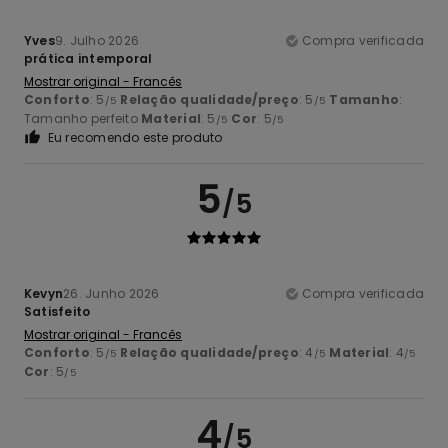
Yves
9. Julho 2026
Compra verificada
prática intemporal
Mostrar original - Francês
Conforto
: 5
Relação qualidade/preço
: 5
Tamanho
:
/5
/5
Tamanho perfeito
Material
: 5
Cor
: 5
/5
/5
Eu recomendo este produto
5
/5
Kevyn
26. Junho 2026
Compra verificada
Satisfeito
Mostrar original - Francês
Conforto
: 5
Relação qualidade/preço
: 4
Material
: 4
/5
/5
/5
Cor
: 5
/5
4
/5