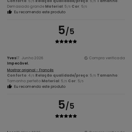
Conforto
: 5
Relação qualidade/preço
: 5
Tamanho
:
/5
/5
Demasiado grande
Material
: 5
Cor
: 5
/5
/5
Eu recomendo este produto
5
/5
Yves
17. Junho 2026
Compra verificada
Impecável.
Mostrar original - Francês
Conforto
: 4
Relação qualidade/preço
: 5
Tamanho
:
/5
/5
Tamanho perfeito
Material
: 5
Cor
: 5
/5
/5
Eu recomendo este produto
5
/5