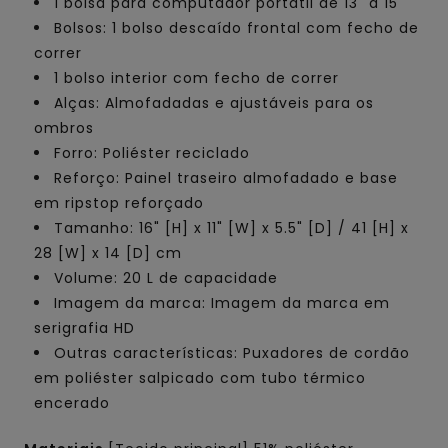
1 bolsa para computador portátil de 13" a 15"
Bolsos: 1 bolso descaído frontal com fecho de
correr
1 bolso interior com fecho de correr
Alças: Almofadadas e ajustáveis para os
ombros
Forro: Poliéster reciclado
Reforço: Painel traseiro almofadado e base
em ripstop reforçado
Tamanho: 16" [H] x 11" [W] x 5.5" [D] / 41 [H] x
28 [W] x 14 [D] cm
Volume: 20 L de capacidade
Imagem da marca: Imagem da marca em
serigrafia HD
Outras características: Puxadores de cordão
em poliéster salpicado com tubo térmico
encerado