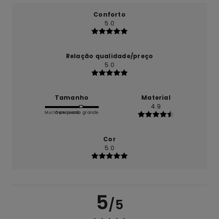
Conforto
5.0
Relação qualidade/preço
5.0
Tamanho
Material
4.9
Muito pequeno
Demasiado grande
Cor
5.0
5
/5