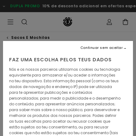
Avançar
DUPLA PROMO
10% de desconto adicional em ofertas especiais
para
a
informação
do
produto
Sacos E Mochilas
Continuar sem aceitar
FAZ UMA ESCOLHA PELOS TEUS DADOS
Nós e os nossos parceiros utilizamos cookies ou tecnologia
equivalente para armazenar e/ou aceder a informações
no teu dispositivo. Esta informação pessoal (como os teus
dados de navegação e endereço IP) pode ser utilizada
para te apresentar publicações e conteúdos
personalizados; para medir a publicidade e o desempenho
do conteúdo; para apresentar anúncios personalizados;
para saber mais sobre o nosso público; para desenvolver e
melhorar os produtos dos nossos parceiros. Podes definir
as tuas escolhas para aceitar ou recusar cookies que
estão sujeitos ao teu consentimento, ou para recusar
cookies que não estão sujeitos ao teu consentimento (tais