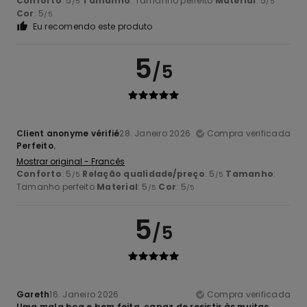
Conforto
: 5
Tamanho
: Tamanho perfeito
Material
: 5
/5
/5
Cor
: 5
/5
Eu recomendo este produto
5
/5
Client anonyme vérifié
28. Janeiro 2026
Compra verificada
Perfeito.
Mostrar original - Francês
Conforto
: 5
Relação qualidade/preço
: 5
Tamanho
:
/5
/5
Tamanho perfeito
Material
: 5
Cor
: 5
/5
/5
5
/5
Gareth
16. Janeiro 2026
Compra verificada
Uma mala boa e bem feita, capaz de resistir às muitas