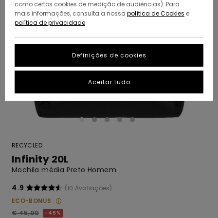
como certos cookies de medição de audiências). Para
mais informações, consulta a nossa
política de Cookies
e
política de privacidade
Definições de cookies
Aceitar tudo
RECYCLED
Infinity 20L
Mochila média Preto Homem
4.9
(10 Avaliações)
ECO-BONUS
€ 45,00
46%