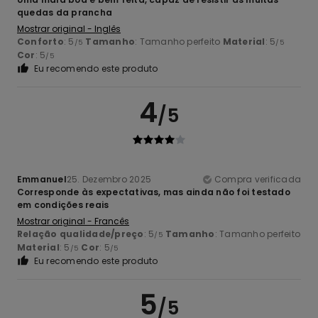
quedas da prancha
Mostrar original - Inglês
Conforto
: 5
Tamanho
: Tamanho perfeito
Material
: 5
/5
/5
Cor
: 5
/5
Eu recomendo este produto
4
/5
Emmanuel
25. Dezembro 2025
Compra verificada
Corresponde às expectativas, mas ainda não foi testado
em condições reais
Mostrar original - Francês
Relação qualidade/preço
: 5
Tamanho
: Tamanho perfeito
/5
Material
: 5
Cor
: 5
/5
/5
Eu recomendo este produto
5
/5