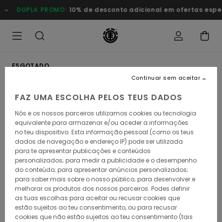
Avançar
DUPLA PROMO
10% de desconto adicional em ofertas especi
para
a
informação
do
produto
ESGOTADO
Continuar sem aceitar
FAZ UMA ESCOLHA PELOS TEUS DADOS
Nós e os nossos parceiros utilizamos cookies ou tecnologia
equivalente para armazenar e/ou aceder a informações
no teu dispositivo. Esta informação pessoal (como os teus
dados de navegação e endereço IP) pode ser utilizada
para te apresentar publicações e conteúdos
personalizados; para medir a publicidade e o desempenho
do conteúdo; para apresentar anúncios personalizados;
para saber mais sobre o nosso público; para desenvolver e
melhorar os produtos dos nossos parceiros. Podes definir
as tuas escolhas para aceitar ou recusar cookies que
estão sujeitos ao teu consentimento, ou para recusar
cookies que não estão sujeitos ao teu consentimento (tais