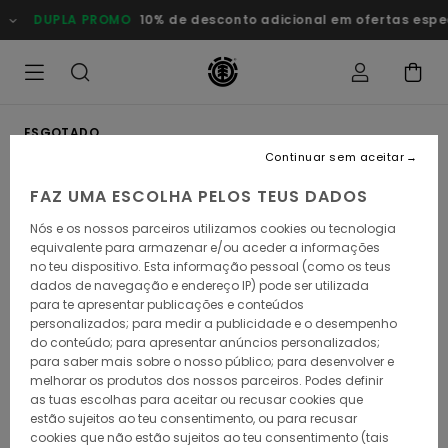
Avançar
DUPLA PROMO
10% de desconto adicional em ofertas especi
para
a
informação
do
produto
ESGOTADO
Continuar sem aceitar
FAZ UMA ESCOLHA PELOS TEUS DADOS
Nós e os nossos parceiros utilizamos cookies ou tecnologia
equivalente para armazenar e/ou aceder a informações
no teu dispositivo. Esta informação pessoal (como os teus
dados de navegação e endereço IP) pode ser utilizada
para te apresentar publicações e conteúdos
personalizados; para medir a publicidade e o desempenho
do conteúdo; para apresentar anúncios personalizados;
para saber mais sobre o nosso público; para desenvolver e
melhorar os produtos dos nossos parceiros. Podes definir
as tuas escolhas para aceitar ou recusar cookies que
estão sujeitos ao teu consentimento, ou para recusar
cookies que não estão sujeitos ao teu consentimento (tais