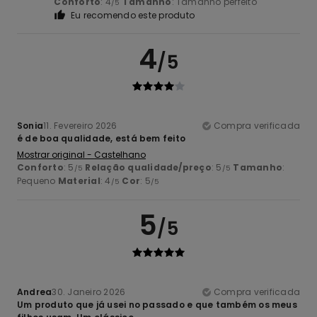
Conforto
: 4
Tamanho
: Tamanho perfeito
/5
Eu recomendo este produto
4
/5
Sonia
11. Fevereiro 2026
Compra verificada
é de boa qualidade, está bem feito
Mostrar original - Castelhano
Conforto
: 5
Relação qualidade/preço
: 5
Tamanho
:
/5
/5
Pequeno
Material
: 4
Cor
: 5
/5
/5
5
/5
Andrea
30. Janeiro 2026
Compra verificada
Um produto que já usei no passado e que também os meus