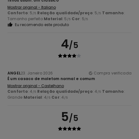
filhos usam. Um clássico
Mostrar original - Italiano
Conforto
: 5
Relação qualidade/preço
: 5
Tamanho
:
/5
/5
Tamanho perfeito
Material
: 5
Cor
: 5
/5
/5
Eu recomendo este produto
4
/5
ANGEL
23. Janeiro 2026
Compra verificada
É um casaco de moletom normal e comum
Mostrar original - Castelhano
Conforto
: 4
Relação qualidade/preço
: 4
Tamanho
:
/5
/5
Grande
Material
: 4
Cor
: 4
/5
/5
5
/5