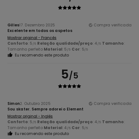
Gilles
17. Dezembro 2025
Compra verificada
Excelente em todos os aspetos
Mostrar original - Francês
Conforto
: 5
Relação qualidade/preço
: 4
Tamanho
:
/5
/5
Tamanho perfeito
Material
: 5
Cor
: 5
/5
/5
Eu recomendo este produto
5
/5
Simon
2. Outubro 2025
Compra verificada
Sou skater. Sempre adorei o Element
Mostrar original - Inglês
Conforto
: 5
Relação qualidade/preço
: 4
Tamanho
:
/5
/5
Tamanho perfeito
Material
: 4
Cor
: 5
/5
/5
Eu recomendo este produto