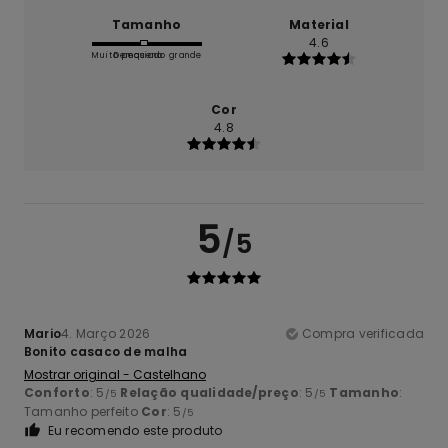
Tamanho
Material
4.6
Muito pequeno
Demasiado grande
Cor
4.8
5
/5
Mario
4. Março 2026
Compra verificada
Bonito casaco de malha
Mostrar original - Castelhano
Conforto
: 5
Relação qualidade/preço
: 5
Tamanho
:
/5
/5
Tamanho perfeito
Cor
: 5
/5
Eu recomendo este produto