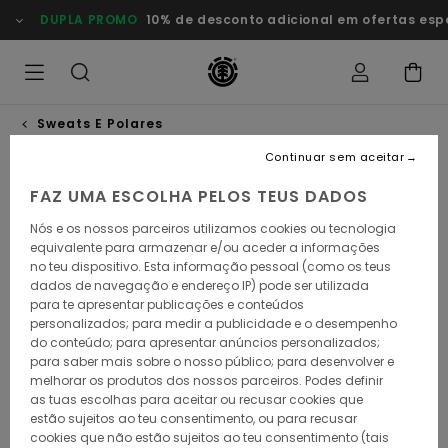
Avançar
DUPLA PROMO
10% de desconto adicional em ofertas especiai
para
a
informação
do
produto
Sweats E Polares
Continuar sem aceitar
FAZ UMA ESCOLHA PELOS TEUS DADOS
Nós e os nossos parceiros utilizamos cookies ou tecnologia
equivalente para armazenar e/ou aceder a informações
no teu dispositivo. Esta informação pessoal (como os teus
dados de navegação e endereço IP) pode ser utilizada
para te apresentar publicações e conteúdos
personalizados; para medir a publicidade e o desempenho
do conteúdo; para apresentar anúncios personalizados;
para saber mais sobre o nosso público; para desenvolver e
melhorar os produtos dos nossos parceiros. Podes definir
as tuas escolhas para aceitar ou recusar cookies que
estão sujeitos ao teu consentimento, ou para recusar
cookies que não estão sujeitos ao teu consentimento (tais