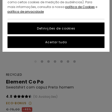
como certos cookies de medição de audiências). Para
mais informações, consulta a nossa
política de Cookies
e
política de privacidade
Definições de cookies
Aceitar tudo
RECYCLED
Element Co Po
Sweatshirt com capuz Preto homem
4.8
(10 Avaliações)
ECO-BONUS
€ 75,00
46%