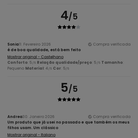
4
/5
Sonia
11. Fevereiro 2026
Compra verificada
é de boa qualidade, está bem feito
Mostrar original - Castelhano
Conforto
: 5
Relação qualidade/preço
: 5
Tamanho
:
/5
/5
Pequeno
Material
: 4
Cor
: 5
/5
/5
5
/5
Andrea
30. Janeiro 2026
Compra verificada
Um produto que já usei no passado e que também os meus
filhos usam. Um clássico
Mostrar original - Italiano