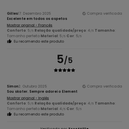
Gilles
17. Dezembro 2025
Compra verificada
Excelente em todos os aspetos
Mostrar original - Francês
Conforto
: 5
Relação qualidade/preço
: 4
Tamanho
:
/5
/5
Tamanho perfeito
Material
: 5
Cor
: 5
/5
/5
Eu recomendo este produto
5
/5
Simon
2. Outubro 2025
Compra verificada
Sou skater. Sempre adorei o Element
Mostrar original - Inglês
Conforto
: 5
Relação qualidade/preço
: 4
Tamanho
:
/5
/5
Tamanho perfeito
Material
: 4
Cor
: 5
/5
/5
Eu recomendo este produto
Verificado por
TrustVille