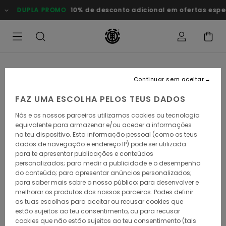
Avançar
DUPLA PROMO
10% de desconto adicional em ofertas esp
para
a
informação
do
produto
Continuar sem aceitar
FAZ UMA ESCOLHA PELOS TEUS DADOS
Nós e os nossos parceiros utilizamos cookies ou tecnologia
equivalente para armazenar e/ou aceder a informações
no teu dispositivo. Esta informação pessoal (como os teus
dados de navegação e endereço IP) pode ser utilizada
para te apresentar publicações e conteúdos
personalizados; para medir a publicidade e o desempenho
do conteúdo; para apresentar anúncios personalizados;
para saber mais sobre o nosso público; para desenvolver e
melhorar os produtos dos nossos parceiros. Podes definir
as tuas escolhas para aceitar ou recusar cookies que
estão sujeitos ao teu consentimento, ou para recusar
cookies que não estão sujeitos ao teu consentimento (tais