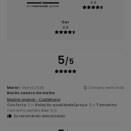
4.6
Muito pequeno
Demasiado grande
Cor
4.8
5
/5
Mario
4. Março 2026
Compra verificada
Bonito casaco de malha
Mostrar original - Castelhano
Conforto
: 5
Relação qualidade/preço
: 5
Tamanho
:
/5
/5
Tamanho perfeito
Cor
: 5
/5
Eu recomendo este produto