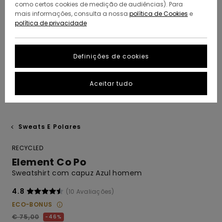
como certos cookies de medição de audiências). Para
mais informações, consulta a nossa
política de Cookies
e
política de privacidade
Definições de cookies
Aceitar tudo
Sweats E Polares
RECYCLED
Element Co Po
Sweatshirt com capuz Azul homem
4.8
(10 Avaliações)
ECO-BONUS
€ 75,00
46%