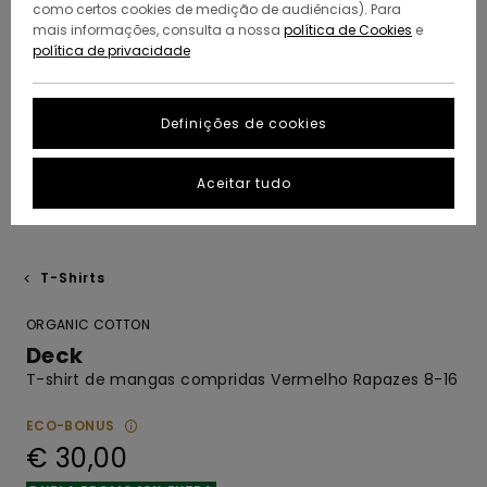
como certos cookies de medição de audiências). Para
mais informações, consulta a nossa
política de Cookies
e
política de privacidade
Definições de cookies
Aceitar tudo
T-Shirts
ORGANIC COTTON
Deck
T-shirt de mangas compridas Vermelho Rapazes 8-16
ECO-BONUS
€ 30,00