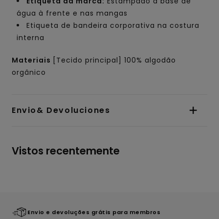
Etiqueta da marca:
Estampado à base de
água à frente e nas mangas
Etiqueta de bandeira corporativa na costura
interna
Materiais
[Tecido principal] 100% algodão
orgânico
Envio& Devoluciones
Vistos recentemente
Envio e devoluções grátis para membros