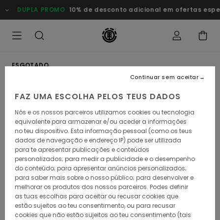
Avançar
DUPLA PROMO
10% de desconto adicional em ofertas especi
para
a
informação
do
produto
ESGOTADO
Continuar sem aceitar
FAZ UMA ESCOLHA PELOS TEUS DADOS
Nós e os nossos parceiros utilizamos cookies ou tecnologia
equivalente para armazenar e/ou aceder a informações
no teu dispositivo. Esta informação pessoal (como os teus
dados de navegação e endereço IP) pode ser utilizada
para te apresentar publicações e conteúdos
personalizados; para medir a publicidade e o desempenho
do conteúdo; para apresentar anúncios personalizados;
para saber mais sobre o nosso público; para desenvolver e
melhorar os produtos dos nossos parceiros. Podes definir
as tuas escolhas para aceitar ou recusar cookies que
estão sujeitos ao teu consentimento, ou para recusar
cookies que não estão sujeitos ao teu consentimento (tais