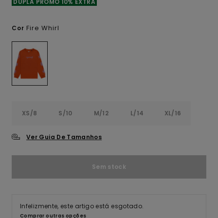
DUPLA PROMO 10% EXTRA
Fire Whirl
Cor
XS/8
S/10
M/12
L/14
XL/16
Ver Guia De Tamanhos
Sem stock
Infelizmente, este artigo está esgotado.
Comprar outras opções