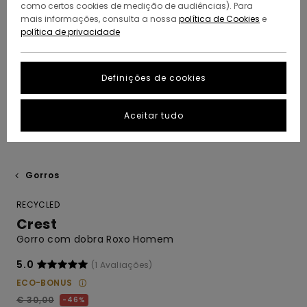
como certos cookies de medição de audiências). Para
mais informações, consulta a nossa
política de Cookies
e
política de privacidade
Definições de cookies
Aceitar tudo
Gorros
RECYCLED
Crest
Gorro com dobra Roxo Homem
5.0
(1 Avaliações)
ECO-BONUS
€ 30,00
46%