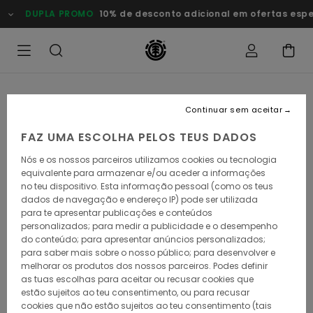
Avançar
DUPLA PROMO
10% de desconto adicional em ofertas especia
para
a
informação
do
produto
Continuar sem aceitar
FAZ UMA ESCOLHA PELOS TEUS DADOS
Nós e os nossos parceiros utilizamos cookies ou tecnologia
equivalente para armazenar e/ou aceder a informações
no teu dispositivo. Esta informação pessoal (como os teus
dados de navegação e endereço IP) pode ser utilizada
para te apresentar publicações e conteúdos
personalizados; para medir a publicidade e o desempenho
do conteúdo; para apresentar anúncios personalizados;
para saber mais sobre o nosso público; para desenvolver e
melhorar os produtos dos nossos parceiros. Podes definir
as tuas escolhas para aceitar ou recusar cookies que
estão sujeitos ao teu consentimento, ou para recusar
cookies que não estão sujeitos ao teu consentimento (tais