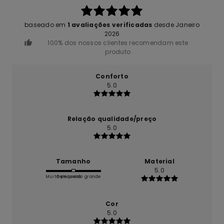
baseado em
1 avaliações verificadas
desde Janeiro
2026
100% dos nossos clientes recomendam este
produto
Conforto
5.0
Relação qualidade/preço
5.0
Tamanho
Material
5.0
Muito pequeno
Demasiado grande
Cor
5.0