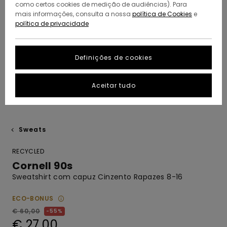
como certos cookies de medição de audiências). Para
mais informações, consulta a nossa
política de Cookies
e
política de privacidade
Definições de cookies
Aceitar tudo
Sweats
RECYCLED
Cornell 90s
Sweatshirt com capuz Cinzento Rapazes 8-16
ECO-BONUS
€ 60,00
55%
€ 27,00