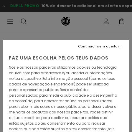
Avançar
DUPLA PROMO
10% de desconto adicional em ofertas especi
para
a
informação
do
produto
Continuar sem aceitar
FAZ UMA ESCOLHA PELOS TEUS DADOS
Nós e os nossos parceiros utilizamos cookies ou tecnologia
equivalente para armazenar e/ou aceder a informações
no teu dispositivo. Esta informação pessoal (como os teus
dados de navegação e endereço IP) pode ser utilizada
para te apresentar publicações e conteúdos
personalizados; para medir a publicidade e o desempenho
do conteúdo; para apresentar anúncios personalizados;
para saber mais sobre o nosso público; para desenvolver e
melhorar os produtos dos nossos parceiros. Podes definir
as tuas escolhas para aceitar ou recusar cookies que
estão sujeitos ao teu consentimento, ou para recusar
cookies que não estão sujeitos ao teu consentimento (tais