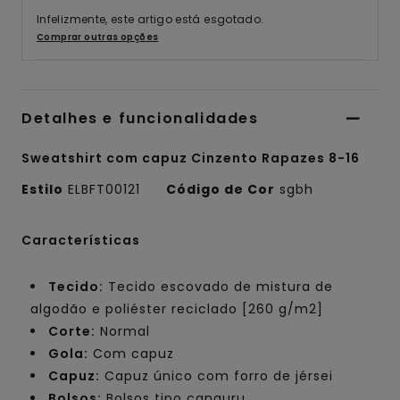
Infelizmente, este artigo está esgotado.
Comprar outras opções
Detalhes e funcionalidades
Sweatshirt com capuz Cinzento Rapazes 8-16
Estilo
ELBFT00121
Código de Cor
sgbh
Características
Tecido:
Tecido escovado de mistura de
algodão e poliéster reciclado [260 g/m2]
Corte:
Normal
Gola:
Com capuz
Capuz:
Capuz único com forro de jérsei
Bolsos:
Bolsos tipo canguru