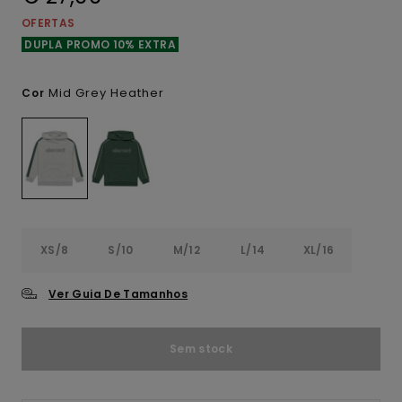
OFERTAS
DUPLA PROMO 10% EXTRA
Mid Grey Heather
Cor
XS/8
S/10
M/12
L/14
XL/16
Ver Guia De Tamanhos
Sem stock