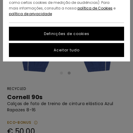
como certos cookies de medição de audiências). Para
mais informações, consulta a nossa
política de Cookies
e
política de privacidade
Definições de cookies
Aceitar tudo
RECYCLED
Cornell 90s
Calças de fato de treino de cintura elástica Azul
Rapazes 8-16
ECO-BONUS
€ 50,00