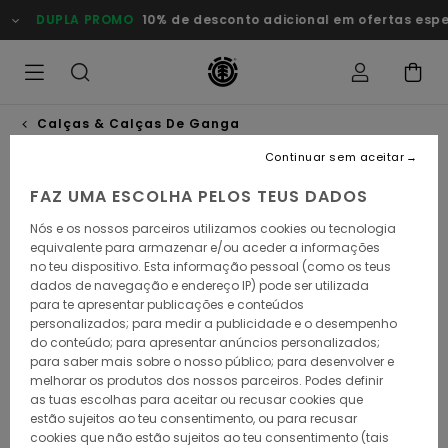
Avançar
DUPLA PROMO
10% de desconto adicional em ofertas especi
para
a
informação
do
produto
Calças & Calças De Ganga
Continuar sem aceitar
ESGOTADO
FAZ UMA ESCOLHA PELOS TEUS DADOS
Nós e os nossos parceiros utilizamos cookies ou tecnologia
equivalente para armazenar e/ou aceder a informações
no teu dispositivo. Esta informação pessoal (como os teus
dados de navegação e endereço IP) pode ser utilizada
para te apresentar publicações e conteúdos
personalizados; para medir a publicidade e o desempenho
do conteúdo; para apresentar anúncios personalizados;
para saber mais sobre o nosso público; para desenvolver e
melhorar os produtos dos nossos parceiros. Podes definir
as tuas escolhas para aceitar ou recusar cookies que
estão sujeitos ao teu consentimento, ou para recusar
cookies que não estão sujeitos ao teu consentimento (tais