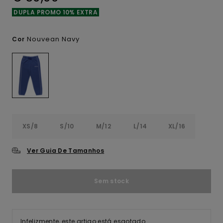
DUPLA PROMO 10% EXTRA
Nouvean Navy
Cor
XS/8
S/10
M/12
L/14
XL/16
Ver Guia De Tamanhos
Sem stock
Infelizmente, este artigo está esgotado.