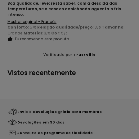
Boa qualidade, leve: resta saber, com a descida das
temperaturas, se o casaco acolchoado aguenta o frio
intenso.
Mostrar original - Francês
Conforto
: 5
Relação qualidade/preço
: 3
Tamanho
:
/5
/5
Grande
Material
: 3
Cor
: 5
/5
/5
Eu recomendo este produto
Verificado por
TrustVille
Vistos recentemente
Envio e devoluções grátis para membros
Devoluções em 30 dias
Junta-te ao programa de fidelidade