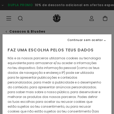
Avançar
DUPLA PROMO
10% de desconto adicional em ofertas esp
para
a
informação
do
produto
Casacos & Blusões
Continuar sem aceitar
FAZ UMA ESCOLHA PELOS TEUS DADOS
Nós e os nossos parceiros utilizamos cookies ou tecnologia
equivalente para armazenar e/ou aceder a informações
no teu dispositivo. Esta informação pessoal (como os teus
dados de navegação e endereço IP) pode ser utilizada
para te apresentar publicações e conteúdos
personalizados; para medir a publicidade e o desempenho
do conteúdo; para apresentar anúncios personalizados;
para saber mais sobre o nosso público; para desenvolver e
melhorar os produtos dos nossos parceiros. Podes definir
as tuas escolhas para aceitar ou recusar cookies que
estão sujeitos ao teu consentimento, ou para recusar
cookies que não estão sujeitos ao teu consentimento (tais