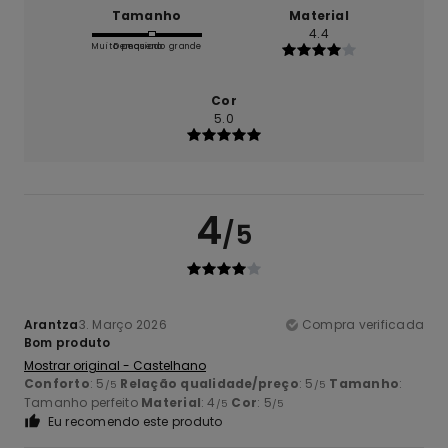
Tamanho
Material
4.4
Muito pequeno
Demasiado grande
Cor
5.0
4
/5
Arantza
3. Março 2026
Compra verificada
Bom produto
Mostrar original - Castelhano
Conforto
: 5
Relação qualidade/preço
: 5
Tamanho
:
/5
/5
Tamanho perfeito
Material
: 4
Cor
: 5
/5
/5
Eu recomendo este produto