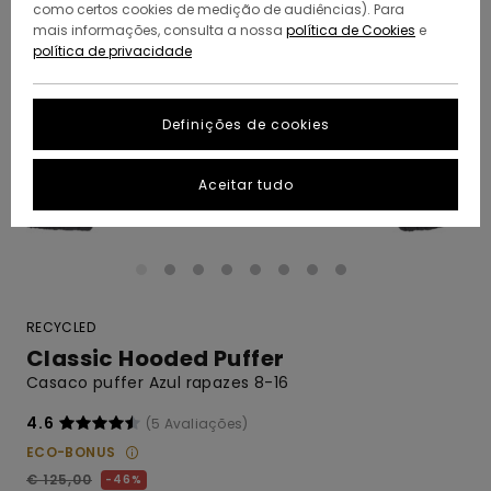
como certos cookies de medição de audiências). Para
mais informações, consulta a nossa
política de Cookies
e
política de privacidade
Definições de cookies
Aceitar tudo
RECYCLED
Classic Hooded Puffer
Casaco puffer Azul rapazes 8-16
4.6
(5 Avaliações)
ECO-BONUS
€ 125,00
46%