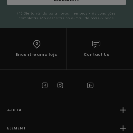
(*) Oferta válida para novos membros - As condições
completas são descritas no e-mail de boas-vindas
Encontre uma loja
Contact Us
AJUDA
ELEMENT