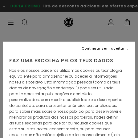
Avançar
DUPLA PROMO
10% de desconto adicional em ofertas esp
para
a
informação
do
produto
Continuar sem aceitar
FAZ UMA ESCOLHA PELOS TEUS DADOS
Nós e os nossos parceiros utilizamos cookies ou tecnologia
equivalente para armazenar e/ou aceder a informações
no teu dispositivo. Esta informação pessoal (como os teus
dados de navegação e endereço IP) pode ser utilizada
para te apresentar publicações e conteúdos
personalizados; para medir a publicidade e o desempenho
do conteúdo; para apresentar anúncios personalizados;
para saber mais sobre o nosso público; para desenvolver e
melhorar os produtos dos nossos parceiros. Podes definir
as tuas escolhas para aceitar ou recusar cookies que
estão sujeitos ao teu consentimento, ou para recusar
cookies que não estão sujeitos ao teu consentimento (tais