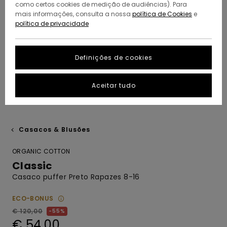
como certos cookies de medição de audiências). Para
mais informações, consulta a nossa
política de Cookies
e
política de privacidade
Definições de cookies
Aceitar tudo
Casacos & Blusões
ORGANIC COTTON
Classic
Casaco puffer Preto Rapazes 8-16
ECO-BONUS
€ 120,00
55%
€ 54,00