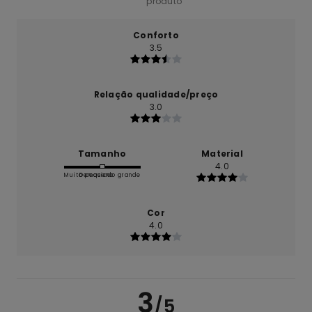
produto
Conforto
3.5
Relação qualidade/preço
3.0
Tamanho
Material
4.0
Muito pequeno
Demasiado grande
Cor
4.0
3
/5