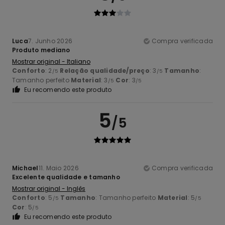
Luca
7. Junho 2026
Compra verificada
Produto mediano
Mostrar original - Italiano
Conforto
: 2
Relação qualidade/preço
: 3
Tamanho
:
/5
/5
Tamanho perfeito
Material
: 3
Cor
: 3
/5
/5
Eu recomendo este produto
5
/5
Michael
11. Maio 2026
Compra verificada
Excelente qualidade e tamanho
Mostrar original - Inglês
Conforto
: 5
Tamanho
: Tamanho perfeito
Material
: 5
/5
/5
Cor
: 5
/5
Eu recomendo este produto