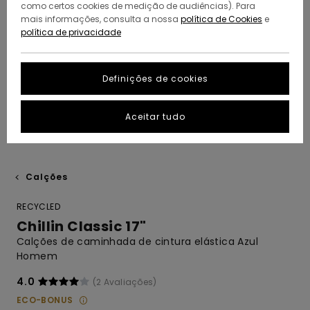
como certos cookies de medição de audiências). Para
mais informações, consulta a nossa
política de Cookies
e
política de privacidade
Definições de cookies
Aceitar tudo
Calções
RECYCLED
Chillin Classic 17"
Calções de caminhada de cintura elástica Azul
Homem
4.0
(2 Avaliações)
ECO-BONUS