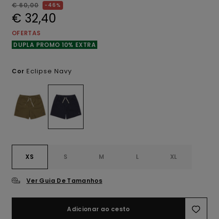
€ 60,00
46%
€ 32,40
OFERTAS
DUPLA PROMO 10% EXTRA
Eclipse Navy
Cor
XS
S
M
L
XL
Ver Guia De Tamanhos
Adicionar ao cesto