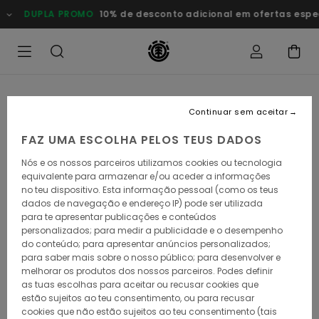
Avançar
DUPLA PROMO
10% de desconto adicional em ofertas especiai
para
a
informação
do
produto
Continuar sem aceitar
FAZ UMA ESCOLHA PELOS TEUS DADOS
Nós e os nossos parceiros utilizamos cookies ou tecnologia
equivalente para armazenar e/ou aceder a informações
no teu dispositivo. Esta informação pessoal (como os teus
dados de navegação e endereço IP) pode ser utilizada
para te apresentar publicações e conteúdos
personalizados; para medir a publicidade e o desempenho
do conteúdo; para apresentar anúncios personalizados;
para saber mais sobre o nosso público; para desenvolver e
melhorar os produtos dos nossos parceiros. Podes definir
as tuas escolhas para aceitar ou recusar cookies que
estão sujeitos ao teu consentimento, ou para recusar
cookies que não estão sujeitos ao teu consentimento (tais