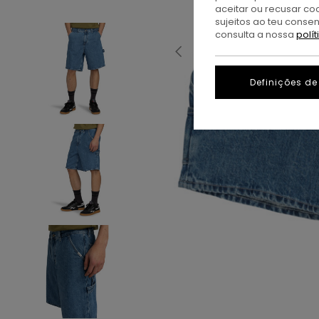
aceitar ou recusar co
sujeitos ao teu conse
consulta a nossa
polí
Definições de