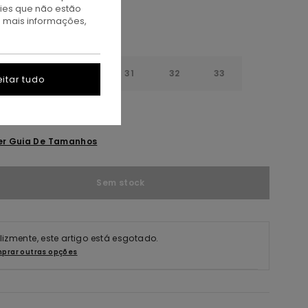
kies que não estão
a mais informações,
28
30
31
32
33
itar tudo
4
36
er Guia De Tamanhos
Sem stock
elizmente, este artigo está esgotado.
prar outras opções