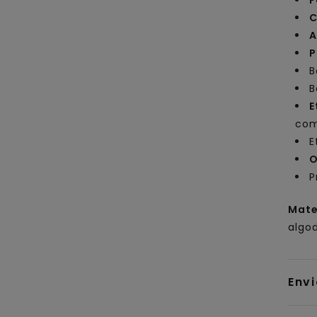
F
C
A
P
B
B
E
com
E
O
P
Mate
algo
Env