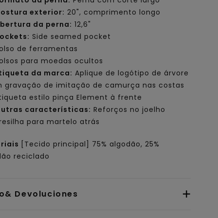
ormato da perna:
Perna com corte largo
ostura exterior:
20", comprimento longo
bertura da perna:
12,6"
ockets:
Side seamed pocket
olso de ferramentas
olsos para moedas ocultos
tiqueta da marca:
Aplique de logótipo de árvore
 gravação de imitação de camurça nas costas
tiqueta estilo pinça Element à frente
utras características:
Reforços no joelho
resilha para martelo atrás
riais
[Tecido principal] 75% algodão, 25%
dão reciclado
io& Devoluciones