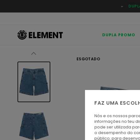
Avançar
DUPL
para
a
informação
do
produto
DUPLA PROMO
ESGOTADO
FAZ UMA ESCOL
Nós e os nossos parce
informações no teu di
pode ser utilizada pa
o desempenho do cont
público; para desenvo