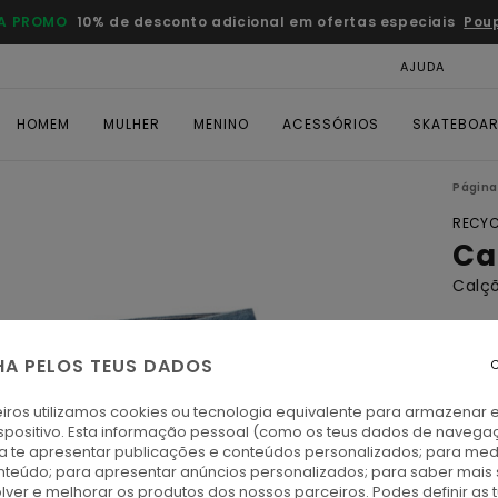
A PROMO
10% de desconto adicional em ofertas especiais
Pou
AJUDA
CAR
HOMEM
MULHER
MENINO
ACESSÓRIOS
SKATEBOA
Página 
RECYC
Ca
Calç
€ 8
HA PELOS TEUS DADOS
C
DUPL
iros utilizamos cookies ou tecnologia equivalente para armazenar 
spositivo. Esta informação pessoal (como os teus dados de navega
M
Cor
ra te apresentar publicações e conteúdos personalizados; para medi
eúdo; para apresentar anúncios personalizados; para saber mais 
lver e melhorar os produtos dos nossos parceiros. Podes definir as 