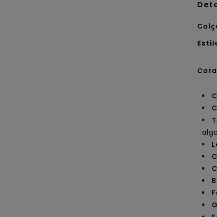
Det
Calç
Estil
Cara
C
C
T
alg
L
C
C
B
F
G