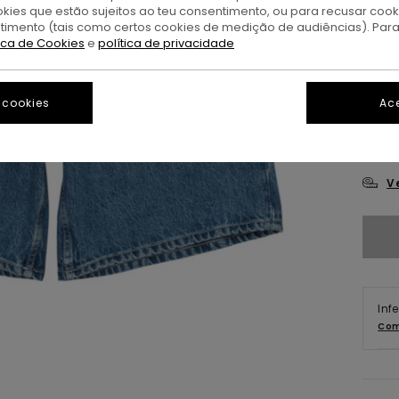
okies que estão sujeitos ao teu consentimento, ou para recusar coo
ntimento (tais como certos cookies de medição de audiências). Par
tica de Cookies
e
política de privacidade
26
 cookies
Ace
3
V
Inf
Com