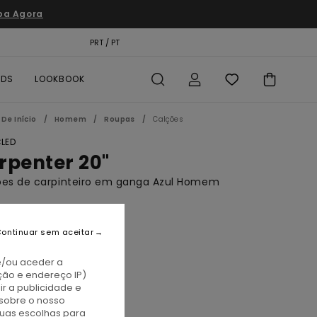
pa Agora
TÃO PRESENTE
PRT / PT
LOCALIZADOR DE LOJAS
RDS
LOOKBOOK
De Início
Homem
Roupas
Calções
LED
rpenter 20"
ões de carpinteiro em ganga Azul Homem
5,00
ontinuar sem aceitar
A PROMO 10% EXTRA
e/ou aceder a
ção e endereço IP)
id Used
r a publicidade e
sobre o nosso
tuas escolhas para