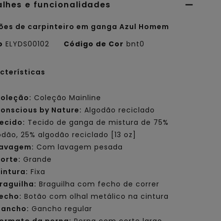
alhes e funcionalidades
ões de carpinteiro em ganga Azul Homem
o
ELYDS00102
Código de Cor
bnt0
cterísticas
oleção:
Coleção Mainline
onscious by Nature:
Algodão reciclado
ecido:
Tecido de ganga de mistura de 75%
odão, 25% algodão reciclado [13 oz]
avagem:
Com lavagem pesada
orte:
Grande
intura:
Fixa
raguilha:
Braguilha com fecho de correr
echo:
Botão com olhal metálico na cintura
ancho:
Gancho regular