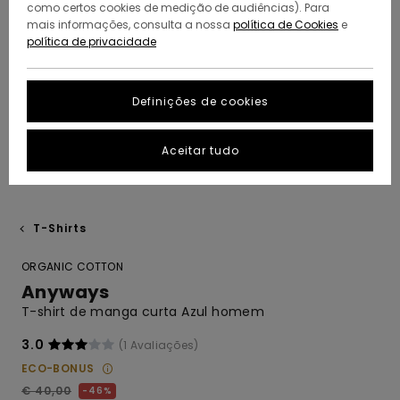
como certos cookies de medição de audiências). Para
mais informações, consulta a nossa
política de Cookies
e
política de privacidade
Definições de cookies
Aceitar tudo
T-Shirts
ORGANIC COTTON
Anyways
T-shirt de manga curta Azul homem
3.0
(1 Avaliações)
ECO-BONUS
€ 40,00
46%