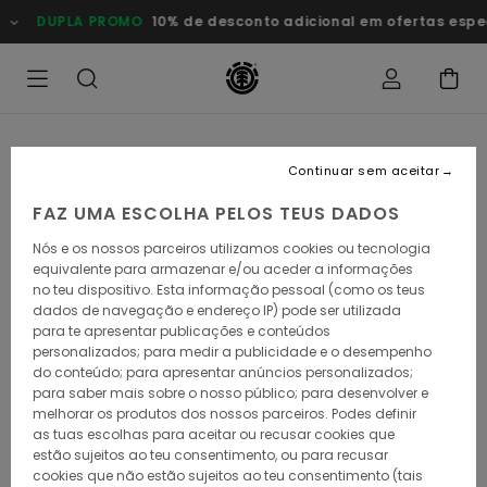
Avançar
DUPLA PROMO
10% de desconto adicional em ofertas esp
para
a
informação
do
produto
Continuar sem aceitar
FAZ UMA ESCOLHA PELOS TEUS DADOS
Nós e os nossos parceiros utilizamos cookies ou tecnologia
equivalente para armazenar e/ou aceder a informações
no teu dispositivo. Esta informação pessoal (como os teus
dados de navegação e endereço IP) pode ser utilizada
para te apresentar publicações e conteúdos
personalizados; para medir a publicidade e o desempenho
do conteúdo; para apresentar anúncios personalizados;
para saber mais sobre o nosso público; para desenvolver e
melhorar os produtos dos nossos parceiros. Podes definir
as tuas escolhas para aceitar ou recusar cookies que
estão sujeitos ao teu consentimento, ou para recusar
cookies que não estão sujeitos ao teu consentimento (tais