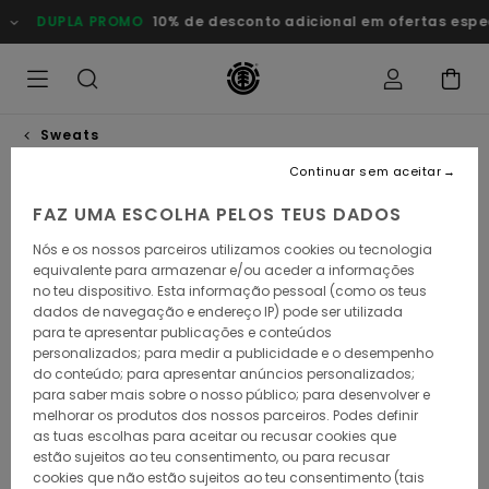
Avançar
DUPLA PROMO
10% de desconto adicional em ofertas especiai
para
a
informação
do
produto
Sweats
Continuar sem aceitar
FAZ UMA ESCOLHA PELOS TEUS DADOS
Nós e os nossos parceiros utilizamos cookies ou tecnologia
equivalente para armazenar e/ou aceder a informações
no teu dispositivo. Esta informação pessoal (como os teus
dados de navegação e endereço IP) pode ser utilizada
para te apresentar publicações e conteúdos
personalizados; para medir a publicidade e o desempenho
do conteúdo; para apresentar anúncios personalizados;
para saber mais sobre o nosso público; para desenvolver e
melhorar os produtos dos nossos parceiros. Podes definir
as tuas escolhas para aceitar ou recusar cookies que
estão sujeitos ao teu consentimento, ou para recusar
cookies que não estão sujeitos ao teu consentimento (tais