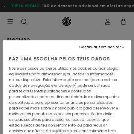
Avançar
DUPLA PROMO
10% de desconto adicional em ofertas especi
para
a
informação
do
produto
ESGOTADO
Continuar sem aceitar
FAZ UMA ESCOLHA PELOS TEUS DADOS
Nós e os nossos parceiros utilizamos cookies ou tecnologia
equivalente para armazenar e/ou aceder a informações
no teu dispositivo. Esta informação pessoal (como os teus
dados de navegação e endereço IP) pode ser utilizada
para te apresentar publicações e conteúdos
personalizados; para medir a publicidade e o desempenho
do conteúdo; para apresentar anúncios personalizados;
para saber mais sobre o nosso público; para desenvolver e
melhorar os produtos dos nossos parceiros. Podes definir
as tuas escolhas para aceitar ou recusar cookies que
estão sujeitos ao teu consentimento, ou para recusar
cookies que não estão sujeitos ao teu consentimento (tais