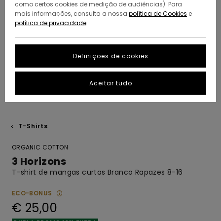
como certos cookies de medição de audiências). Para
mais informações, consulta a nossa
política de Cookies
e
política de privacidade
Definições de cookies
Aceitar tudo
T-Shirts
ORGANIC COTTON
3 Horizons
T-shirt de mangas curtas Branco Rapazes 8-16
ECO-BONUS
€ 25,00