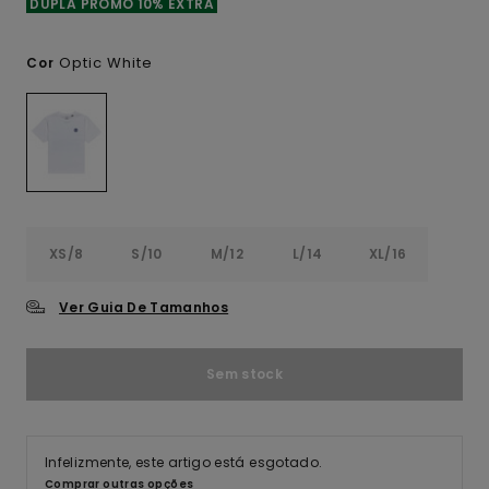
DUPLA PROMO 10% EXTRA
Optic White
Cor
XS/8
S/10
M/12
L/14
XL/16
Ver Guia De Tamanhos
Sem stock
Infelizmente, este artigo está esgotado.
Comprar outras opções