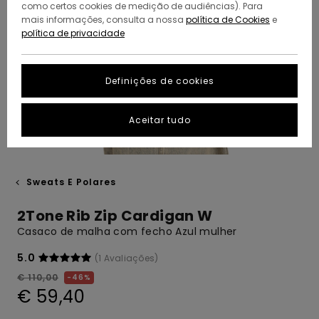
como certos cookies de medição de audiências). Para
mais informações, consulta a nossa
política de Cookies
e
política de privacidade
Definições de cookies
Aceitar tudo
Sweats E Polares
2Tone Rib Zip Cardigan W
Casaco de malha com fecho Azul mulher
5.0
(1 Avaliações)
€ 110,00
46%
€ 59,40