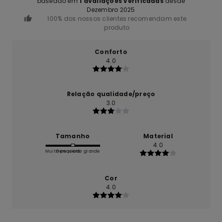
baseado em
1 avaliações verificadas
desde
Dezembro 2025
100% dos nossos clientes recomendam este
produto
Conforto
4.0
Relação qualidade/preço
3.0
Tamanho
Material
4.0
Muito pequeno
Demasiado grande
Cor
4.0