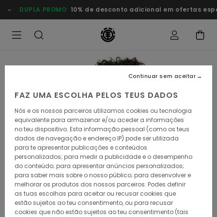
Avançar
DUPLA PROMO
10% de desconto adicional em ofertas especia
para
a
informação
do
produto
Continuar sem aceitar
FAZ UMA ESCOLHA PELOS TEUS DADOS
Nós e os nossos parceiros utilizamos cookies ou tecnologia
equivalente para armazenar e/ou aceder a informações
no teu dispositivo. Esta informação pessoal (como os teus
dados de navegação e endereço IP) pode ser utilizada
para te apresentar publicações e conteúdos
personalizados; para medir a publicidade e o desempenho
do conteúdo; para apresentar anúncios personalizados;
para saber mais sobre o nosso público; para desenvolver e
melhorar os produtos dos nossos parceiros. Podes definir
as tuas escolhas para aceitar ou recusar cookies que
estão sujeitos ao teu consentimento, ou para recusar
cookies que não estão sujeitos ao teu consentimento (tais