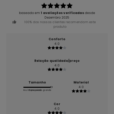
baseado em
1 avaliações verificadas
desde
Dezembro 2025
100% dos nossos clientes recomendam este
produto
Conforto
4.0
Relação qualidade/preço
4.0
Tamanho
Material
4.0
Muito pequeno
Demasiado grande
Cor
4.0