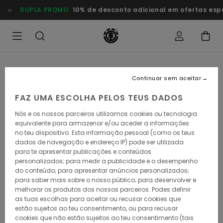
Avançar
DUPLA PROMO
10% de desconto adicional em ofertas especi
para
a
informação
do
produto
Continuar sem aceitar
FAZ UMA ESCOLHA PELOS TEUS DADOS
Nós e os nossos parceiros utilizamos cookies ou tecnologia
equivalente para armazenar e/ou aceder a informações
no teu dispositivo. Esta informação pessoal (como os teus
dados de navegação e endereço IP) pode ser utilizada
para te apresentar publicações e conteúdos
personalizados; para medir a publicidade e o desempenho
do conteúdo; para apresentar anúncios personalizados;
para saber mais sobre o nosso público; para desenvolver e
melhorar os produtos dos nossos parceiros. Podes definir
as tuas escolhas para aceitar ou recusar cookies que
estão sujeitos ao teu consentimento, ou para recusar
cookies que não estão sujeitos ao teu consentimento (tais