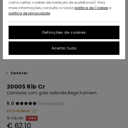
como certos cookies de medição de audiências). Para
mais informações, consulta a nossa
política de Cookies
e
política de privacidade
Definições de cookies
Aceitar tudo
Sweater
2000S Rib Cr
Camisola com gola redonda Bege homem
5.0
(1 Avaliações)
ECO-BONUS
€ 115,00
46%
€ 62,10